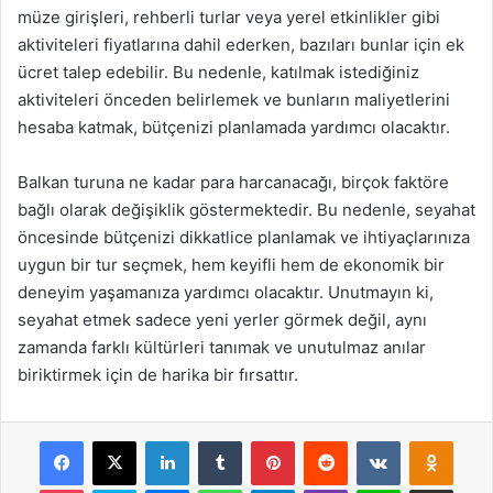
müze girişleri, rehberli turlar veya yerel etkinlikler gibi
aktiviteleri fiyatlarına dahil ederken, bazıları bunlar için ek
ücret talep edebilir. Bu nedenle, katılmak istediğiniz
aktiviteleri önceden belirlemek ve bunların maliyetlerini
hesaba katmak, bütçenizi planlamada yardımcı olacaktır.
Balkan turuna ne kadar para harcanacağı, birçok faktöre
bağlı olarak değişiklik göstermektedir. Bu nedenle, seyahat
öncesinde bütçenizi dikkatlice planlamak ve ihtiyaçlarınıza
uygun bir tur seçmek, hem keyifli hem de ekonomik bir
deneyim yaşamanıza yardımcı olacaktır. Unutmayın ki,
seyahat etmek sadece yeni yerler görmek değil, aynı
zamanda farklı kültürleri tanımak ve unutulmaz anılar
biriktirmek için de harika bir fırsattır.
Facebook
X
LinkedIn
Tumblr
Pinterest
Reddit
VKontakte
Odnok
Pocket
Skype
Messenger
WhatsApp
Telegram
Viber
Line
E-Posta ile payla