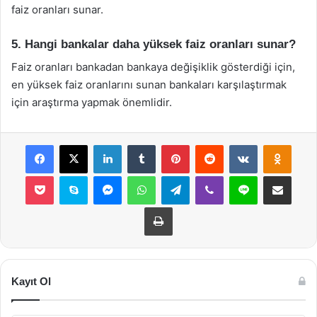
faiz oranları sunar.
5. Hangi bankalar daha yüksek faiz oranları sunar?
Faiz oranları bankadan bankaya değişiklik gösterdiği için,
en yüksek faiz oranlarını sunan bankaları karşılaştırmak
için araştırma yapmak önemlidir.
Facebook
X
LinkedIn
Tumblr
Pinterest
Reddit
VKontakte
Odnok
Pocket
Skype
Messenger
WhatsApp
Telegram
Viber
Line
E-Posta ile payla
Yazdır
Kayıt Ol