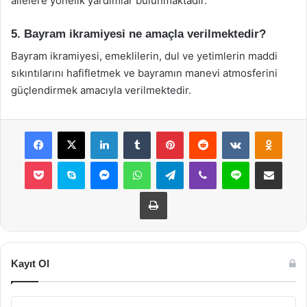
ailelere yönelik yardımlar bulunmaktadır.
5. Bayram ikramiyesi ne amaçla verilmektedir?
Bayram ikramiyesi, emeklilerin, dul ve yetimlerin maddi
sıkıntılarını hafifletmek ve bayramın manevi atmosferini
güçlendirmek amacıyla verilmektedir.
Facebook
X
LinkedIn
Tumblr
Pinterest
Reddit
VKontakte
Odnok
Pocket
Skype
Messenger
WhatsApp
Telegram
Viber
Line
E-Posta ile payla
Yazdır
Kayıt Ol