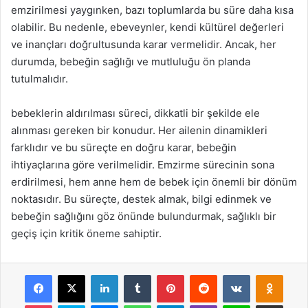
emzirilmesi yaygınken, bazı toplumlarda bu süre daha kısa
olabilir. Bu nedenle, ebeveynler, kendi kültürel değerleri
ve inançları doğrultusunda karar vermelidir. Ancak, her
durumda, bebeğin sağlığı ve mutluluğu ön planda
tutulmalıdır.
bebeklerin aldırılması süreci, dikkatli bir şekilde ele
alınması gereken bir konudur. Her ailenin dinamikleri
farklıdır ve bu süreçte en doğru karar, bebeğin
ihtiyaçlarına göre verilmelidir. Emzirme sürecinin sona
erdirilmesi, hem anne hem de bebek için önemli bir dönüm
noktasıdır. Bu süreçte, destek almak, bilgi edinmek ve
bebeğin sağlığını göz önünde bulundurmak, sağlıklı bir
geçiş için kritik öneme sahiptir.
Facebook
X
LinkedIn
Tumblr
Pinterest
Reddit
VKontakte
Odnok
Pocket
Skype
Messenger
WhatsApp
Telegram
Viber
Line
E-Posta ile payla