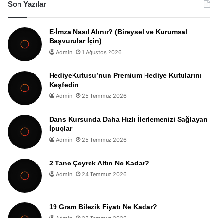
Son Yazılar
E-İmza Nasıl Alınır? (Bireysel ve Kurumsal
Başvurular İçin)
Admin
1 Ağustos 2026
HediyeKutusu’nun Premium Hediye Kutularını
Keşfedin
Admin
25 Temmuz 2026
Dans Kursunda Daha Hızlı İlerlemenizi Sağlayan
İpuçları
Admin
25 Temmuz 2026
2 Tane Çeyrek Altın Ne Kadar?
Admin
24 Temmuz 2026
19 Gram Bilezik Fiyatı Ne Kadar?
Admin
23 Temmuz 2026