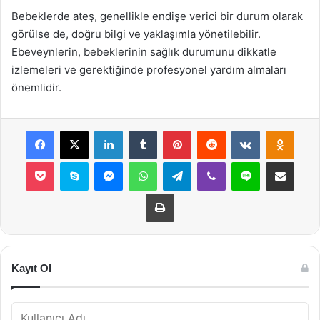
Bebeklerde ateş, genellikle endişe verici bir durum olarak
görülse de, doğru bilgi ve yaklaşımla yönetilebilir.
Ebeveynlerin, bebeklerinin sağlık durumunu dikkatle
izlemeleri ve gerektiğinde profesyonel yardım almaları
önemlidir.
Facebook
X
LinkedIn
Tumblr
Pinterest
Reddit
VKontakte
Odnok
Pocket
Skype
Messenger
WhatsApp
Telegram
Viber
Line
E-Posta ile payla
Yazdır
Kayıt Ol