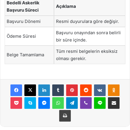
Bedelli Askerlik
Açıklama
Başvuru Süreci
Başvuru Dönemi
Resmi duyurulara göre değişir.
Başvuru onayından sonra belirli
Ödeme Süresi
bir süre içinde.
Tüm resmi belgelerin eksiksiz
Belge Tamamlama
olması gerekir.
Facebook
X
LinkedIn
Tumblr
Pinterest
Reddit
VKontakte
Odnok
Pocket
Skype
Messenger
WhatsApp
Telegram
Viber
Line
E-Posta ile payla
Yazdır