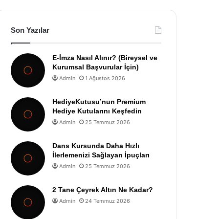
Son Yazılar
E-İmza Nasıl Alınır? (Bireysel ve
Kurumsal Başvurular İçin)
Admin
1 Ağustos 2026
HediyeKutusu’nun Premium
Hediye Kutularını Keşfedin
Admin
25 Temmuz 2026
Dans Kursunda Daha Hızlı
İlerlemenizi Sağlayan İpuçları
Admin
25 Temmuz 2026
2 Tane Çeyrek Altın Ne Kadar?
Admin
24 Temmuz 2026