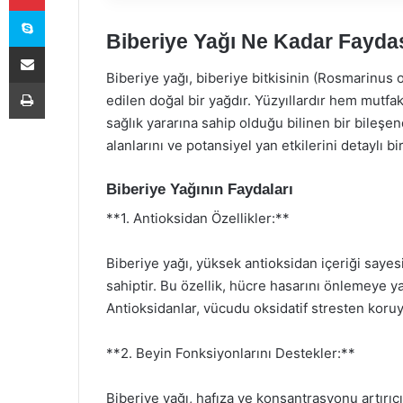
Skype
Biberiye Yağı Ne Kadar Fayda
E-Posta ile paylaş
Biberiye yağı, biberiye bitkisinin (Rosmarinus o
Yazdır
edilen doğal bir yağdır. Yüzyıllardır hem mutfa
sağlık yararına sahip olduğu bilinen bir bileşen
alanlarını ve potansiyel yan etkilerini detaylı b
Biberiye Yağının Faydaları
**1. Antioksidan Özellikler:**
Biberiye yağı, yüksek antioksidan içeriği sayes
sahiptir. Bu özellik, hücre hasarını önlemeye ya
Antioksidanlar, vücudu oksidatif stresten koruy
**2. Beyin Fonksiyonlarını Destekler:**
Biberiye yağı, hafıza ve konsantrasyonu artırıcı e