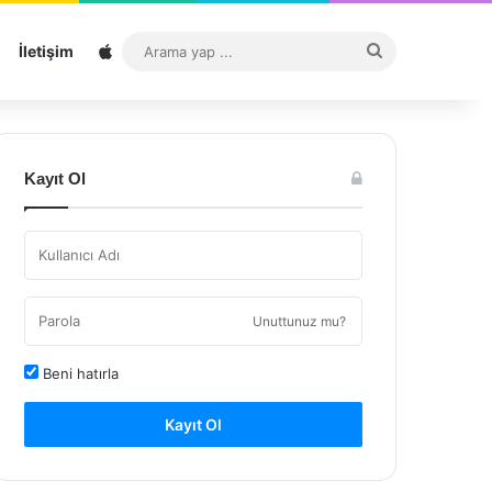
Sitemap
Arama
İletişim
yap
...
Kayıt Ol
Unuttunuz mu?
Beni hatırla
Kayıt Ol