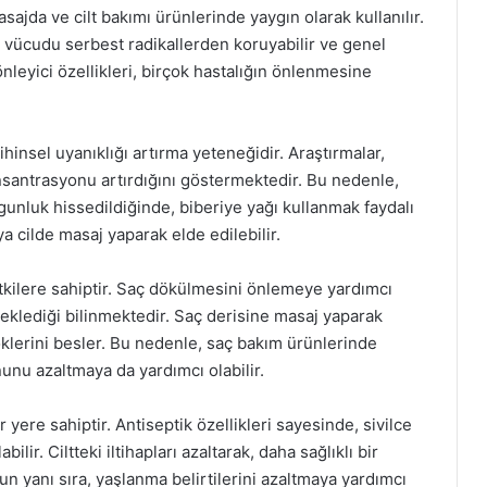
ajda ve cilt bakımı ürünlerinde yaygın olarak kullanılır.
e vücudu serbest radikallerden koruyabilir ve genel
 önleyici özellikleri, birçok hastalığın önlenmesine
ihinsel uyanıklığı artırma yeteneğidir. Araştırmalar,
onsantrasyonu artırdığını göstermektedir. Bu nedenle,
unluk hissedildiğinde, biberiye yağı kullanmak faydalı
ya cilde masaj yaparak elde edilebilir.
etkilere sahiptir. Saç dökülmesini önlemeye yardımcı
teklediği bilinmektedir. Saç derisine masaj yaparak
öklerini besler. Bu nedenle, saç bakım ürünlerinde
nunu azaltmaya da yardımcı olabilir.
r yere sahiptir. Antiseptik özellikleri sayesinde, sivilce
ilir. Ciltteki iltihapları azaltarak, daha sağlıklı bir
 yanı sıra, yaşlanma belirtilerini azaltmaya yardımcı