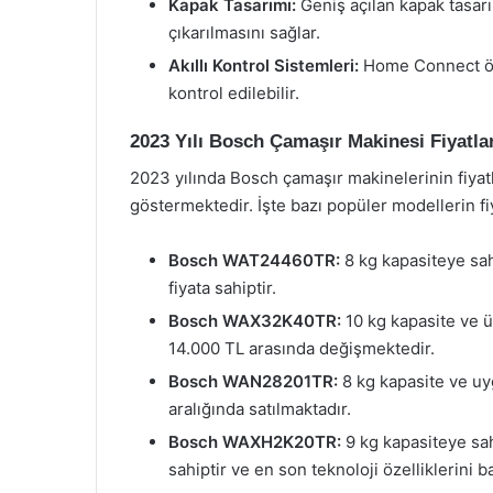
Kapak Tasarımı:
Geniş açılan kapak tasarı
çıkarılmasını sağlar.
Akıllı Kontrol Sistemleri:
Home Connect özel
kontrol edilebilir.
2023 Yılı Bosch Çamaşır Makinesi Fiyatlar
2023 yılında Bosch çamaşır makinelerinin fiyatl
göstermektedir. İşte bazı popüler modellerin fiya
Bosch WAT24460TR:
8 kg kapasiteye sah
fiyata sahiptir.
Bosch WAX32K40TR:
10 kg kapasite ve üs
14.000 TL arasında değişmektedir.
Bosch WAN28201TR:
8 kg kapasite ve uyg
aralığında satılmaktadır.
Bosch WAXH2K20TR:
9 kg kapasiteye sah
sahiptir ve en son teknoloji özelliklerini b