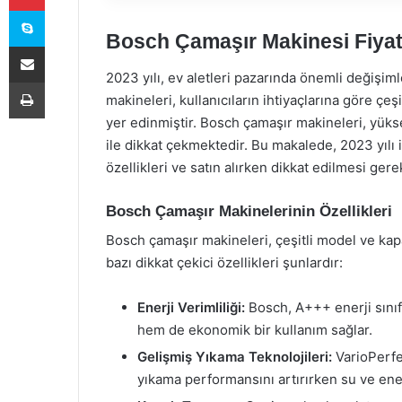
Skype
Bosch Çamaşır Makinesi Fiyat
E-Posta ile paylaş
2023 yılı, ev aletleri pazarında önemli değişim
Yazdır
makineleri, kullanıcıların ihtiyaçlarına göre ç
yer edinmiştir. Bosch çamaşır makineleri, yüksek 
ile dikkat çekmektedir. Bu makalede, 2023 yılı i
özellikleri ve satın alırken dikkat edilmesi gere
Bosch Çamaşır Makinelerinin Özellikleri
Bosch çamaşır makineleri, çeşitli model ve kap
bazı dikkat çekici özellikleri şunlardır:
Enerji Verimliliği:
Bosch, A+++ enerji sınıfı
hem de ekonomik bir kullanım sağlar.
Gelişmiş Yıkama Teknolojileri:
VarioPerfec
yıkama performansını artırırken su ve ener