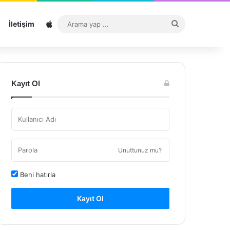
Sitemap
Arama
İletişim
yap
...
Kayıt Ol
Unuttunuz mu?
Beni hatırla
Kayıt Ol