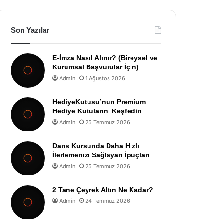
Son Yazılar
E-İmza Nasıl Alınır? (Bireysel ve
Kurumsal Başvurular İçin)
Admin
1 Ağustos 2026
HediyeKutusu’nun Premium
Hediye Kutularını Keşfedin
Admin
25 Temmuz 2026
Dans Kursunda Daha Hızlı
İlerlemenizi Sağlayan İpuçları
Admin
25 Temmuz 2026
2 Tane Çeyrek Altın Ne Kadar?
Admin
24 Temmuz 2026