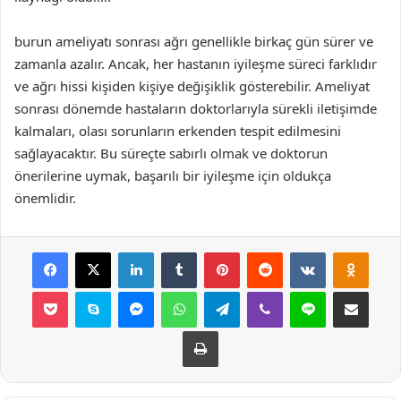
burun ameliyatı sonrası ağrı genellikle birkaç gün sürer ve
zamanla azalır. Ancak, her hastanın iyileşme süreci farklıdır
ve ağrı hissi kişiden kişiye değişiklik gösterebilir. Ameliyat
sonrası dönemde hastaların doktorlarıyla sürekli iletişimde
kalmaları, olası sorunların erkenden tespit edilmesini
sağlayacaktır. Bu süreçte sabırlı olmak ve doktorun
önerilerine uymak, başarılı bir iyileşme için oldukça
önemlidir.
Facebook
X
LinkedIn
Tumblr
Pinterest
Reddit
VKontakte
Odnok
Pocket
Skype
Messenger
WhatsApp
Telegram
Viber
Line
E-Posta ile payla
Yazdır