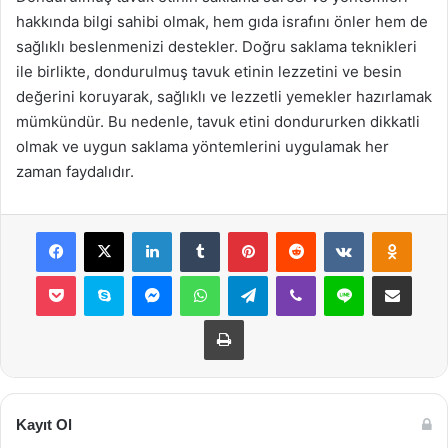
hakkında bilgi sahibi olmak, hem gıda israfını önler hem de
sağlıklı beslenmenizi destekler. Doğru saklama teknikleri
ile birlikte, dondurulmuş tavuk etinin lezzetini ve besin
değerini koruyarak, sağlıklı ve lezzetli yemekler hazırlamak
mümkündür. Bu nedenle, tavuk etini dondururken dikkatli
olmak ve uygun saklama yöntemlerini uygulamak her
zaman faydalıdır.
Facebook
X
LinkedIn
Tumblr
Pinterest
Reddit
VKontakte
Odnok
Pocket
Skype
Messenger
WhatsApp
Telegram
Viber
Line
E-Posta ile payla
Yazdır
Kayıt Ol