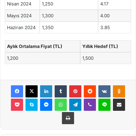
Nisan 2024
1,250
4.17
Mayıs 2024
1,300
4.00
Haziran 2024
1,350
3.85
Aylık Ortalama Fiyat (TL)
Yıllık Hedef (TL)
1,200
1,500
Facebook
X
LinkedIn
Tumblr
Pinterest
Reddit
VKontakte
Odnok
Pocket
Skype
Messenger
WhatsApp
Telegram
Viber
Line
E-Posta ile payla
Yazdır