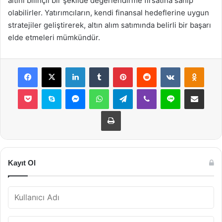
altını bilinçli bir şekilde değerlendirme fırsatına sahip
olabilirler. Yatırımcıların, kendi finansal hedeflerine uygun
stratejiler geliştirerek, altın alım satımında belirli bir başarı
elde etmeleri mümkündür.
Facebook
X
LinkedIn
Tumblr
Pinterest
Reddit
VKontakte
Odnok
Pocket
Skype
Messenger
WhatsApp
Telegram
Viber
Line
E-Posta ile payla
Yazdır
Kayıt Ol