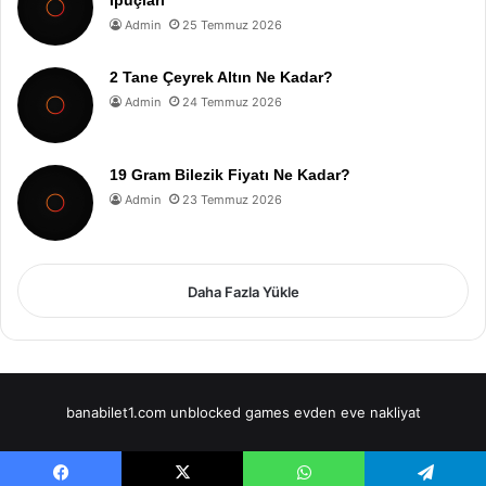
İpuçları
Admin
25 Temmuz 2026
2 Tane Çeyrek Altın Ne Kadar?
Admin
24 Temmuz 2026
19 Gram Bilezik Fiyatı Ne Kadar?
Admin
23 Temmuz 2026
Daha Fazla Yükle
banabilet1.com
unblocked games
evden eve nakliyat