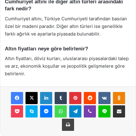
Cumhuriyet altını ile diğer altın türleri arasındaki
fark nedir?
Cumhuriyet altını, Türkiye Cumhuriyeti tarafından basılan
özel bir madeni paradır. Diğer altın türleri ise genellikle
farklı ağırlık ve ayarlarla piyasada bulunabilir.
Altın fiyatları neye göre belirlenir?
Altın fiyatları, döviz kurları, uluslararası piyasalardaki talep
ve arz, ekonomik koşullar ve jeopolitik gelişmelere göre
belirlenir.
Facebook
X
LinkedIn
Tumblr
Pinterest
Reddit
VKontakte
Odnok
Pocket
Skype
Messenger
WhatsApp
Telegram
Viber
Line
E-Posta ile payla
Yazdır