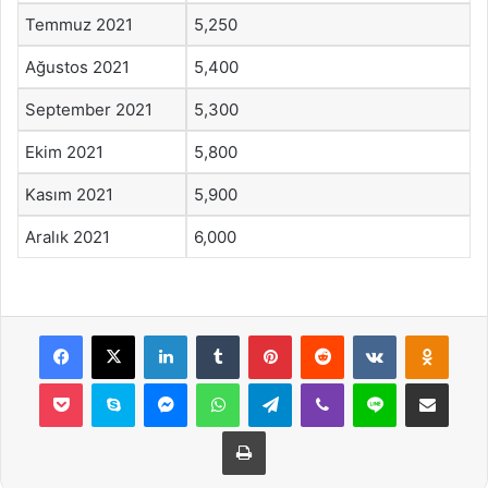
Temmuz 2021
5,250
Ağustos 2021
5,400
September 2021
5,300
Ekim 2021
5,800
Kasım 2021
5,900
Aralık 2021
6,000
Facebook
X
LinkedIn
Tumblr
Pinterest
Reddit
VKontakte
Odnok
Pocket
Skype
Messenger
WhatsApp
Telegram
Viber
Line
E-Posta ile payla
Yazdır