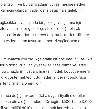
ep artabilir ve bu da fiyatların yükselmesine neden
 kampanyalarda fiyatlar daha cazip hale gelebilir.
adıkları avantajlarla birçok kişi ve işletme için
ite ve özellikler gibi birçok faktöre bağlı olarak
n bir derin dondurucu seçerken, bu faktörleri dikkate
uzun vadede hem tasarruf etmenizi sağlar hem de
i muhafaza için oldukça pratik bir çözümdür. Özellikle
derin dondurucular, yiyecekleri taze tutma ve israfı
bu cihazların fiyatları, marka, model, boyut ve enerji
ğişiklik göstermektedir. Bu nedenle, derin dondurucu
eğerlendirmeniz önemlidir.
 arasında değişmektedir. Daha uygun fiyatlı modeller
llikte olma eğilimindedir. Örneğin, 1.500 TL ile 3.000
ji verimliliği düşük olan ve sınırlı kapasiteye sahip