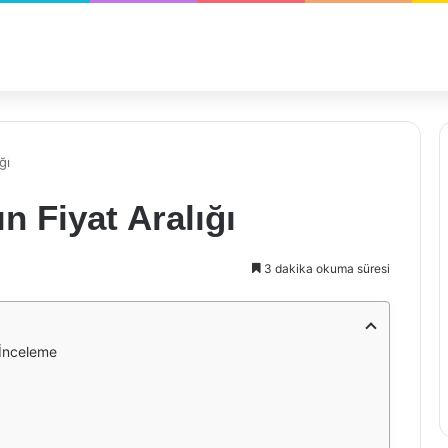
ğı
n Fiyat Aralığı
3 dakika okuma süresi
r İnceleme