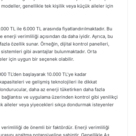
deller, genellikle tek kişilik veya küçük aileler için
00 TL ile 6.000 TL arasında fiyatlandırılmaktadır. Bu
 enerji verimliliği açısından da daha iyidir. Ayrıca, bu
azla özellik sunar. Örneğin, dijital kontrol panelleri,
 sistemleri gibi avantajlar bulunmaktadır. Orta
ler için uygun bir seçenek olabilir.
00 TL’den başlayarak 10.000 TL’ye kadar
apasiteleri ve gelişmiş teknolojileri ile dikkat
dondurucular, daha az enerji tüketirken daha fazla
Fi bağlantısı ve uygulama üzerinden kontrol gibi yenilikçi
yük aileler veya yiyecekleri sıkça dondurmak isteyenler
verimliliği de önemli bir faktördür. Enerji verimliliği
rasını azaltma potansiyeline sahiptir. Genellikle A+