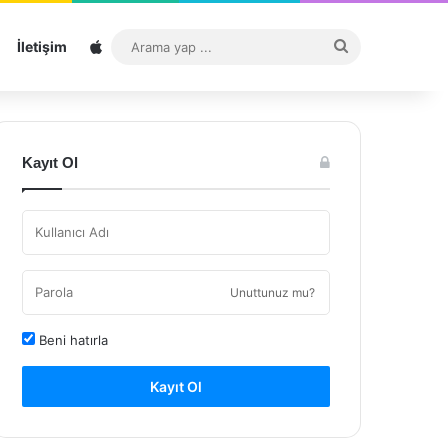
Sitemap
Arama
İletişim
yap
...
Kayıt Ol
Unuttunuz mu?
Beni hatırla
Kayıt Ol