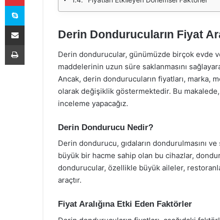
Skype
E-Posta ile paylaş
Derin Dondurucuların Fiyat Ara
Yazdır
Derin dondurucular, günümüzde birçok evde ve 
maddelerinin uzun süre saklanmasını sağlayar
Ancak, derin dondurucuların fiyatları, marka, mo
olarak değişiklik göstermektedir. Bu makalede, d
inceleme yapacağız.
Derin Dondurucu Nedir?
Derin dondurucu, gıdaların dondurulmasını ve s
büyük bir hacme sahip olan bu cihazlar, dondur
dondurucular, özellikle büyük aileler, restoranl
araçtır.
Fiyat Aralığına Etki Eden Faktörler