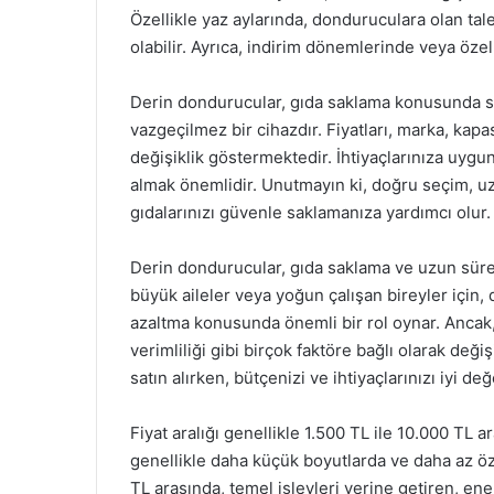
Özellikle yaz aylarında, donduruculara olan tal
olabilir. Ayrıca, indirim dönemlerinde veya özel
Derin dondurucular, gıda saklama konusunda sağl
vazgeçilmez bir cihazdır. Fiyatları, marka, kapas
değişiklik göstermektedir. İhtiyaçlarınıza uygu
almak önemlidir. Unutmayın ki, doğru seçim, 
gıdalarınızı güvenle saklamanıza yardımcı olur.
Derin dondurucular, gıda saklama ve uzun sürel
büyük aileler veya yoğun çalışan bireyler için, 
azaltma konusunda önemli bir rol oynar. Ancak, 
verimliliği gibi birçok faktöre bağlı olarak de
satın alırken, bütçenizi ve ihtiyaçlarınızı iyi d
Fiyat aralığı genellikle 1.500 TL ile 10.000 TL
genellikle daha küçük boyutlarda ve daha az öze
TL arasında, temel işlevleri yerine getiren, ener