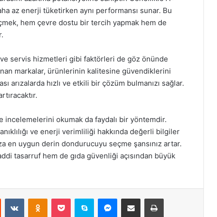
aha az enerji tüketirken aynı performansı sunar. Bu
seçmek, hem çevre dostu bir tercih yapmak hem de
r.
 ve servis hizmetleri gibi faktörleri de göz önünde
an markalar, ürünlerinin kalitesine güvendiklerini
lası arızalarda hızlı ve etkili bir çözüm bulmanızı sağlar.
tıracaktır.
e incelemelerini okumak da faydalı bir yöntemdir.
ıklılığı ve enerji verimliliği hakkında değerli bilgiler
nıza en uygun derin dondurucuyu seçme şansınız artar.
ddi tasarruf hem de gıda güvenliği açısından büyük
st
Reddit
VKontakte
Odnoklassniki
Pocket
Skype
Messenger
E-Posta ile paylaş
Yazdır