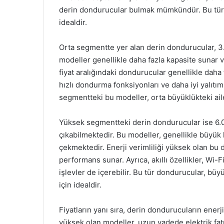
derin dondurucular bulmak mümkündür. Bu tür mo
idealdir.
Orta segmentte yer alan derin dondurucular, 3.0
modeller genellikle daha fazla kapasite sunar ve
fiyat aralığındaki dondurucular genellikle daha f
hızlı dondurma fonksiyonları ve daha iyi yalıtım
segmentteki bu modeller, orta büyüklükteki aile
Yüksek segmentteki derin dondurucular ise 6.0
çıkabilmektedir. Bu modeller, genellikle büyük k
çekmektedir. Enerji verimliliği yüksek olan bu 
performans sunar. Ayrıca, akıllı özellikler, Wi-
işlevler de içerebilir. Bu tür dondurucular, bü
için idealdir.
Fiyatların yanı sıra, derin dondurucuların enerji 
yüksek olan modeller, uzun vadede elektrik fatu