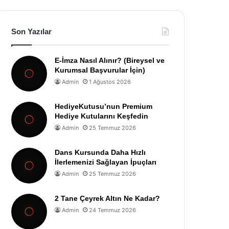
Son Yazılar
E-İmza Nasıl Alınır? (Bireysel ve
Kurumsal Başvurular İçin)
Admin
1 Ağustos 2026
HediyeKutusu’nun Premium
Hediye Kutularını Keşfedin
Admin
25 Temmuz 2026
Dans Kursunda Daha Hızlı
İlerlemenizi Sağlayan İpuçları
Admin
25 Temmuz 2026
2 Tane Çeyrek Altın Ne Kadar?
Admin
24 Temmuz 2026