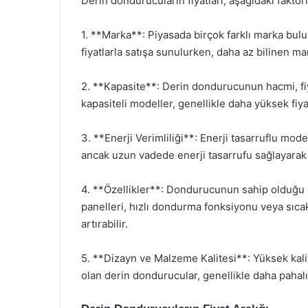
Derin dondurucuların fiyatları, aşağıdaki faktörl
1. **Marka**: Piyasada birçok farklı marka bul
fiyatlarla satışa sunulurken, daha az bilinen mar
2. **Kapasite**: Derin dondurucunun hacmi, fiy
kapasiteli modeller, genellikle daha yüksek fiyat
3. **Enerji Verimliliği**: Enerji tasarruflu mode
ancak uzun vadede enerji tasarrufu sağlayarak 
4. **Özellikler**: Dondurucunun sahip olduğu öze
panelleri, hızlı dondurma fonksiyonu veya sıcaklı
artırabilir.
5. **Dizayn ve Malzeme Kalitesi**: Yüksek kali
olan derin dondurucular, genellikle daha pahalı