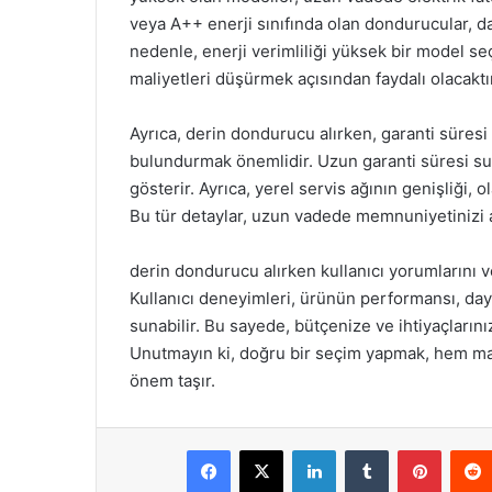
veya A++ enerji sınıfında olan dondurucular, d
nedenle, enerji verimliliği yüksek bir model 
maliyetleri düşürmek açısından faydalı olacaktı
Ayrıca, derin dondurucu alırken, garanti süresi
bulundurmak önemlidir. Uzun garanti süresi sun
gösterir. Ayrıca, yerel servis ağının genişliği, o
Bu tür detaylar, uzun vadede memnuniyetinizi ar
derin dondurucu alırken kullanıcı yorumlarını v
Kullanıcı deneyimleri, ürünün performansı, dayan
sunabilir. Bu sayede, bütçenize ve ihtiyaçları
Unutmayın ki, doğru bir seçim yapmak, hem ma
önem taşır.
Facebook
X
LinkedIn
Tumblr
Pintere