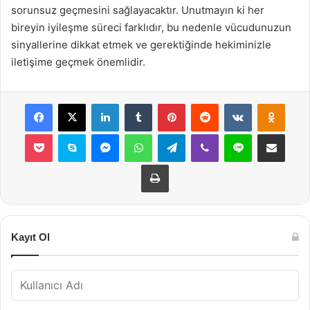
sorunsuz geçmesini sağlayacaktır. Unutmayın ki her
bireyin iyileşme süreci farklıdır, bu nedenle vücudunuzun
sinyallerine dikkat etmek ve gerektiğinde hekiminizle
iletişime geçmek önemlidir.
Facebook
X
LinkedIn
Tumblr
Pinterest
Reddit
VKontakte
Odnok
Pocket
Skype
Messenger
WhatsApp
Telegram
Viber
Line
E-Posta ile payla
Yazdır
Kayıt Ol