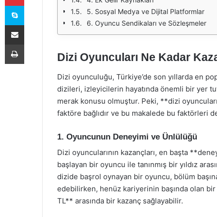
Skype
5. Sosyal Medya ve Dijital Platformlar
6. Oyuncu Sendikaları ve Sözleşmeler
E-Posta ile paylaş
Yazdır
Dizi Oyuncuları Ne Kadar Kaz
Dizi oyunculuğu, Türkiye’de son yıllarda en pop
dizileri, izleyicilerin hayatında önemli bir yer 
merak konusu olmuştur. Peki, **dizi oyuncular
faktöre bağlıdır ve bu makalede bu faktörleri de
1. Oyuncunun Deneyimi ve Ünlülüğü
Dizi oyuncularının kazançları, en başta **deney
başlayan bir oyuncu ile tanınmış bir yıldız aras
dizide başrol oynayan bir oyuncu, bölüm başına
edebilirken, henüz kariyerinin başında olan bi
TL** arasında bir kazanç sağlayabilir.