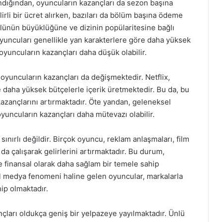
andığından, oyuncuların kazançları da sezon başına
irli bir ücret alırken, bazıları da bölüm başına ödeme
olünün büyüklüğüne ve dizinin popülaritesine bağlı
 oyuncuları genellikle yan karakterlere göre daha yüksek
 oyuncuların kazançları daha düşük olabilir.
te, oyuncuların kazançları da değişmektedir. Netflix,
le daha yüksek bütçelerle içerik üretmektedir. Bu da, bu
kazançlarını artırmaktadır. Öte yandan, geleneksel
oyuncuların kazançları daha mütevazı olabilir.
sınırlı değildir. Birçok oyuncu, reklam anlaşmaları, film
a da çalışarak gelirlerini artırmaktadır. Bu durum,
e finansal olarak daha sağlam bir temele sahip
al medya fenomeni haline gelen oyuncular, markalarla
hip olmaktadır.
nçları oldukça geniş bir yelpazeye yayılmaktadır. Ünlü