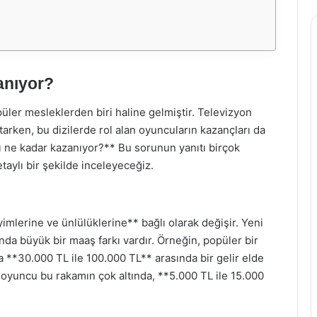
anıyor?
üler mesleklerden biri haline gelmiştir. Televizyon
tutarken, bu dizilerde rol alan oyuncuların kazançları da
ı ne kadar kazanıyor?** Bu sorunun yanıtı birçok
taylı bir şekilde inceleyeceğiz.
imlerine ve ünlülüklerine** bağlı olarak değişir. Yeni
ında büyük bir maaş farkı vardır. Örneğin, popüler bir
 **30.000 TL ile 100.000 TL** arasında bir gelir elde
r oyuncu bu rakamın çok altında, **5.000 TL ile 15.000