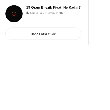
19 Gram Bilezik Fiyatı Ne Kadar?
Admin
23 Temmuz 2026
Daha Fazla Yükle