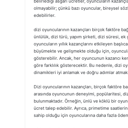
belirlediği asgari ücretler, oyuncuların kazançl
olmayabilir; çünkü bazı oyuncular, bireysel s
edebilirler.
dizi oyuncularının kazançları birçok faktöre ba
ünlülük, dizi türü, yapım şirketi, dizi süresi, e
oyuncuların yıllık kazançlarını etkileyen başlıca
büyümekte ve gelişmekte olduğu için, oyuncular
gösterebilir. Ancak, her oyuncunun kazancı ken
göre farklılık gösterecektir. Bu nedenle, dizi 
dinamikleri iyi anlamak ve doğru adımlar atma
Dizi oyuncularının kazançları, birçok faktöre ba
arasında oyuncunun deneyimi, popülaritesi, diz
bulunmaktadır. Örneğin, ünlü ve köklü bir oyu
ücret talep edebilir. Ayrıca, primetime saatleri
sahip olduğu için oyuncularına daha fazla öde