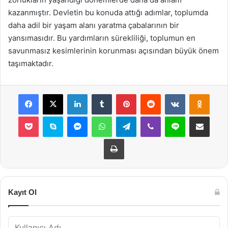
kazanmıştır. Devletin bu konuda attığı adımlar, toplumda
daha adil bir yaşam alanı yaratma çabalarının bir
yansımasıdır. Bu yardımların sürekliliği, toplumun en
savunmasız kesimlerinin korunması açısından büyük önem
taşımaktadır.
Facebook
X
LinkedIn
Tumblr
Pinterest
Reddit
VKontakte
Odnok
Pocket
Skype
Messenger
WhatsApp
Telegram
Viber
Line
E-Posta ile payla
Yazdır
Kayıt Ol