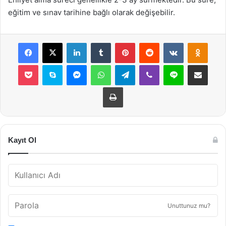
eğitim ve sınav tarihine bağlı olarak değişebilir.
Facebook
X
LinkedIn
Tumblr
Pinterest
Reddit
VKontakte
Odnok
Pocket
Skype
Messenger
WhatsApp
Telegram
Viber
Line
E-Posta ile payla
Yazdır
Kayıt Ol
Unuttunuz mu?