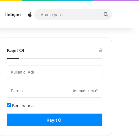
Sitemap
Arama
İletişim
yap
...
Kayıt Ol
Unuttunuz mu?
Beni hatırla
Kayıt Ol