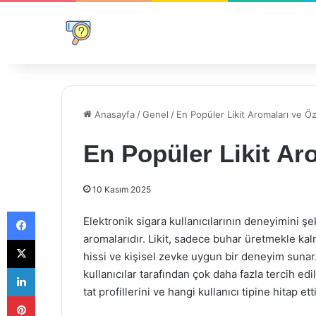
Anasayfa
/
Genel
/
En Popüler Likit Aromaları ve Öze
En Popüler Likit Aro
10 Kasım 2025
Facebook
Elektronik sigara kullanıcılarının deneyimini şe
aromalarıdır. Likit, sadece buhar üretmekle kalm
X
hissi ve kişisel zevke uygun bir deneyim sunar
LinkedIn
kullanıcılar tarafından çok daha fazla tercih edi
tat profillerini ve hangi kullanıcı tipine hitap et
Pinterest