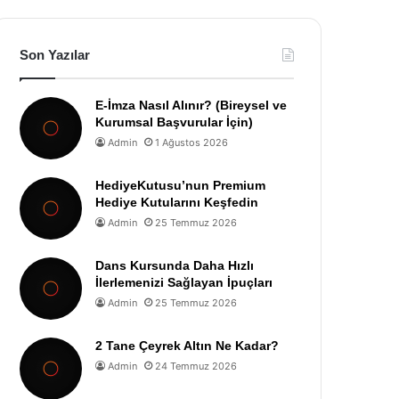
Son Yazılar
E-İmza Nasıl Alınır? (Bireysel ve
Kurumsal Başvurular İçin)
Admin
1 Ağustos 2026
HediyeKutusu’nun Premium
Hediye Kutularını Keşfedin
Admin
25 Temmuz 2026
Dans Kursunda Daha Hızlı
İlerlemenizi Sağlayan İpuçları
Admin
25 Temmuz 2026
2 Tane Çeyrek Altın Ne Kadar?
Admin
24 Temmuz 2026