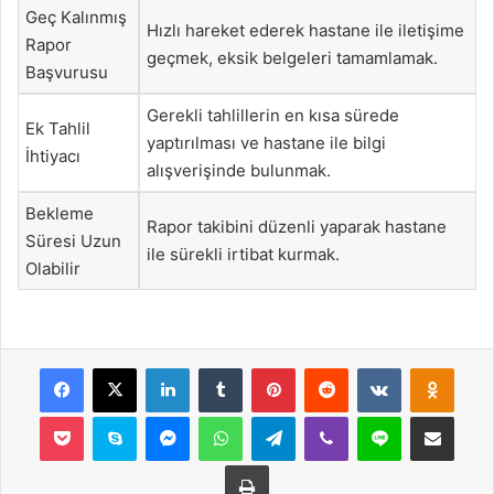
Geç Kalınmış
Hızlı hareket ederek hastane ile iletişime
Rapor
geçmek, eksik belgeleri tamamlamak.
Başvurusu
Gerekli tahlillerin en kısa sürede
Ek Tahlil
yaptırılması ve hastane ile bilgi
İhtiyacı
alışverişinde bulunmak.
Bekleme
Rapor takibini düzenli yaparak hastane
Süresi Uzun
ile sürekli irtibat kurmak.
Olabilir
Facebook
X
LinkedIn
Tumblr
Pinterest
Reddit
VKontakte
Odnok
Pocket
Skype
Messenger
WhatsApp
Telegram
Viber
Line
E-Posta ile payla
Yazdır