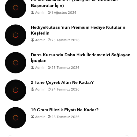
Başvurular İçin)
Admin
1 Ağustos 2026
HediyeKutusu’nun Premium Hediye Kutularını
Keşfedin
Admin
25 Temmuz 2026
Dans Kursunda Daha Hızlı İlerlemenizi Sağlayan
İpuçları
Admin
25 Temmuz 2026
2 Tane Çeyrek Altın Ne Kadar?
Admin
24 Temmuz 2026
19 Gram Bilezik Fiyatı Ne Kadar?
Admin
23 Temmuz 2026