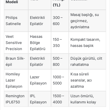
Modeli
(TL)
Masaj başlığı, su
Philips
Elektrikli
300 –
geçirmez,
Satinelle
Epilatör
600
aydınlatma
Veet
Hassas
150 –
Kompakt tasarım,
Sensitive
Bölge
350
hassas başlık
Precision
Epilatörü
Braun Silk-
Elektrikli
500 –
Düşük gürültü, cilt
épil
Epilatör
800
rahatlatma
Homiley
Kısa süreli
Lazer
1000 –
Lazer
seanslar, acı
Epilasyon
5000
Epilasyon
azaltma
Remington
IPL
1500 –
Uzun ömürlü,
IPL6750
Epilasyon
4000
kullanımı kolay