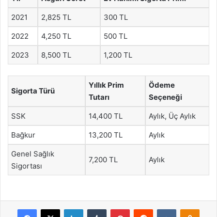
2021
2,825 TL
300 TL
2022
4,250 TL
500 TL
2023
8,500 TL
1,200 TL
Yıllık Prim
Ödeme
Sigorta Türü
Tutarı
Seçeneği
SSK
14,400 TL
Aylık, Üç Aylık
Bağkur
13,200 TL
Aylık
Genel Sağlık
7,200 TL
Aylık
Sigortası
Facebook
X
LinkedIn
Tumblr
Pinterest
Reddit
VKontakte
Odnok