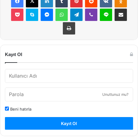
Pocket
Skype
Messenger
WhatsApp
Telegram
Viber
Line
E-Posta ile payla
Yazdır
Kayıt Ol
Unuttunuz mu?
Beni hatırla
Kayıt Ol