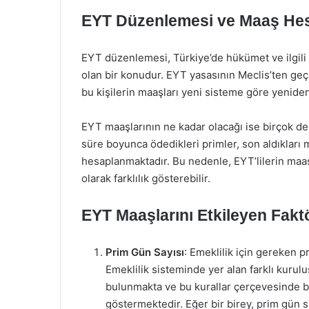
EYT Düzenlemesi ve Maaş He
EYT düzenlemesi, Türkiye’de hükümet ve ilgili
olan bir konudur. EYT yasasının Meclis’ten geçm
bu kişilerin maaşları yeni sisteme göre yenide
EYT maaşlarının ne kadar olacağı ise birçok deği
süre boyunca ödedikleri primler, son aldıkları m
hesaplanmaktadır. Bu nedenle, EYT’lilerin maaşl
olarak farklılık gösterebilir.
EYT Maaşlarını Etkileyen Faktö
Prim Gün Sayısı
: Emeklilik için gereken pr
Emeklilik sisteminde yer alan farklı kurulu
bulunmakta ve bu kurallar çerçevesinde b
göstermektedir. Eğer bir birey, prim gün s