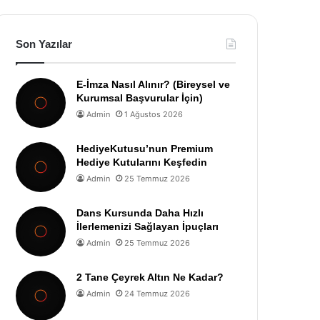
Son Yazılar
E-İmza Nasıl Alınır? (Bireysel ve
Kurumsal Başvurular İçin)
Admin
1 Ağustos 2026
HediyeKutusu’nun Premium
Hediye Kutularını Keşfedin
Admin
25 Temmuz 2026
Dans Kursunda Daha Hızlı
İlerlemenizi Sağlayan İpuçları
Admin
25 Temmuz 2026
2 Tane Çeyrek Altın Ne Kadar?
Admin
24 Temmuz 2026