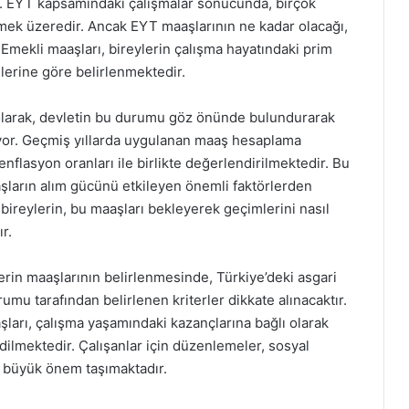
. EYT kapsamındaki çalışmalar sonucunda, birçok
şmek üzeredir. Ancak EYT maaşlarının ne kadar olacağı,
Emekli maaşları, bireylerin çalışma hayatındaki prim
lerine göre belirlenmektedir.
i olarak, devletin bu durumu göz önünde bulundurarak
iyor. Geçmiş yıllarda uygulanan maaş hesaplama
flasyon oranları ile birlikte değerlendirilmektedir. Bu
aşların alım gücünü etkileyen önemli faktörlerden
n bireylerin, bu maaşları bekleyerek geçimlerini nasıl
r.
lerin maaşlarının belirlenmesinde, Türkiye’deki asgari
umu tarafından belirlenen kriterler dikkate alınacaktır.
şları, çalışma yaşamındaki kazançlarına bağlı olarak
edilmektedir. Çalışanlar için düzenlemeler, sosyal
an büyük önem taşımaktadır.