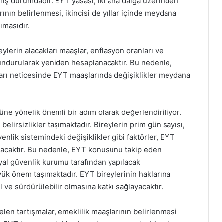
lmiş durumdadır. EYT yasası, iki ana dalga üzerinden
arının belirlenmesi, ikincisi de yıllar içinde meydana
ımasıdır.
ylerin alacakları maaşlar, enflasyon oranları ve
ndurularak yeniden hesaplanacaktır. Bu nedenle,
arı neticesinde EYT maaşlarında değişiklikler meydana
üne yönelik önemli bir adım olarak değerlendiriliyor.
elirsizlikler taşımaktadır. Bireylerin prim gün sayısı,
venlik sistemindeki değişiklikler gibi faktörler, EYT
ayacaktır. Bu nedenle, EYT konusunu takip eden
syal güvenlik kurumu tarafından yapılacak
yük önem taşımaktadır. EYT bireylerinin haklarına
 ve sürdürülebilir olmasına katkı sağlayacaktır.
egelen tartışmalar, emeklilik maaşlarının belirlenmesi