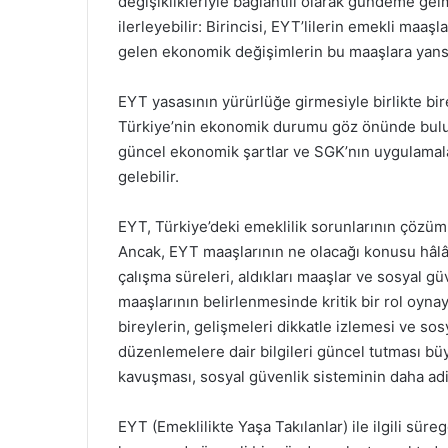
değişiklikleriyle bağlantılı olarak gündeme ge
ilerleyebilir: Birincisi, EYT’lilerin emekli maaşl
gelen ekonomik değişimlerin bu maaşlara yans
EYT yasasının yürürlüğe girmesiyle birlikte bire
Türkiye’nin ekonomik durumu göz önünde bulu
güncel ekonomik şartlar ve SGK’nın uygulamal
gelebilir.
EYT, Türkiye’deki emeklilik sorunlarının çözüm
Ancak, EYT maaşlarının ne olacağı konusu hâlâ b
çalışma süreleri, aldıkları maaşlar ve sosyal gü
maaşlarının belirlenmesinde kritik bir rol oyn
bireylerin, gelişmeleri dikkatle izlemesi ve so
düzenlemelere dair bilgileri güncel tutması bü
kavuşması, sosyal güvenlik sisteminin daha adil
EYT (Emeklilikte Yaşa Takılanlar) ile ilgili sür