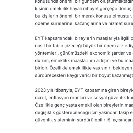
konusunda önemli bir gündem oluşturmaktadır
kişinin emeklilik hayali nihayet gerçeğe dönü
bu kişilerin önemli bir merak konusu olmuştur. 
ödeme sürelerine, kazançlarına ve hizmet süre
EYT kapsamındaki bireylerin maaşlarıyla ilgil
nasıl bir tablo çizeceği büyük bir önem arz ed
yöntemleri, günümüzdeki ekonomik şartlar ve en
durum, emeklilik maaşlarının artışını ve bu ma
biridir. Özellikle emeklilikte yaş sınırı bekleye
sürdürecekleri kaygı verici bir boyut kazanmıştı
2023 yılı itibarıyla, EYT kapsamına giren birey
ücret, enflasyon oranları ve sosyal güvenlik kur
Özellikle genç yaşta emekli olan bireylerin maa
değişiklik gösterebileceği için yakından takip 
güvenlik sisteminin sürdürülebilirliği açısınd