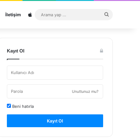
Sitemap
Arama
İletişim
yap
...
Kayıt Ol
Unuttunuz mu?
Beni hatırla
Kayıt Ol