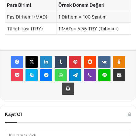
Para Birimi
Örnek Dönem Değeri
Fas Dirhemi (MAD)
1 Dirhem = 100 Santim
Türk Lirası (TRY)
1 MAD = 5.55 TRY (Tahmini)
Facebook
X
LinkedIn
Tumblr
Pinterest
Reddit
VKontakte
Odnok
Pocket
Skype
Messenger
WhatsApp
Telegram
Viber
Line
E-Posta ile payla
Yazdır
Kayıt Ol