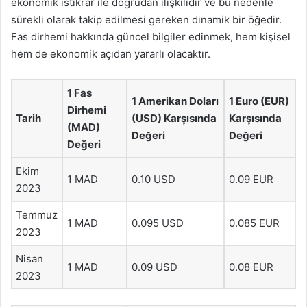
ekonomik istikrar ile doğrudan ilişkilidir ve bu nedenle
sürekli olarak takip edilmesi gereken dinamik bir öğedir.
Fas dirhemi hakkında güncel bilgiler edinmek, hem kişisel
hem de ekonomik açıdan yararlı olacaktır.
1 Fas
1 Amerikan Doları
1 Euro (EUR)
Dirhemi
Tarih
(USD) Karşısında
Karşısında
(MAD)
Değeri
Değeri
Değeri
Ekim
1 MAD
0.10 USD
0.09 EUR
2023
Temmuz
1 MAD
0.095 USD
0.085 EUR
2023
Nisan
1 MAD
0.09 USD
0.08 EUR
2023