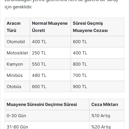
için gereklidir.
Aracın
Normal Muayene
Süresi Geçmiş
Türü
Ücreti
Muayene Cezası
Otomobil
400 TL
600 TL
Motosiklet
250 TL
400 TL
Kamyon
550 TL
800 TL
Minibüs
480 TL
700 TL
Otobüs
600 TL
900 TL
Muayene Süresini Geçirme Süresi
Ceza Miktarı
0-30 Gün
%10 Artış
31-60 Gün
%20 Artış