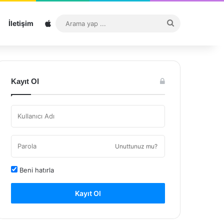
Sitemap
Arama
İletişim
yap
...
Kayıt Ol
Unuttunuz mu?
Beni hatırla
Kayıt Ol