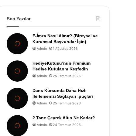
Son Yazılar
E-İmza Nasıl Alınır? (Bireysel ve
Kurumsal Başvurular İçin)
Admin
1 Ağustos 2026
HediyeKutusu’nun Premium
Hediye Kutularını Keşfedin
Admin
25 Temmuz 2026
Dans Kursunda Daha Hızlı
İlerlemenizi Sağlayan İpuçları
Admin
25 Temmuz 2026
2 Tane Çeyrek Altın Ne Kadar?
Admin
24 Temmuz 2026