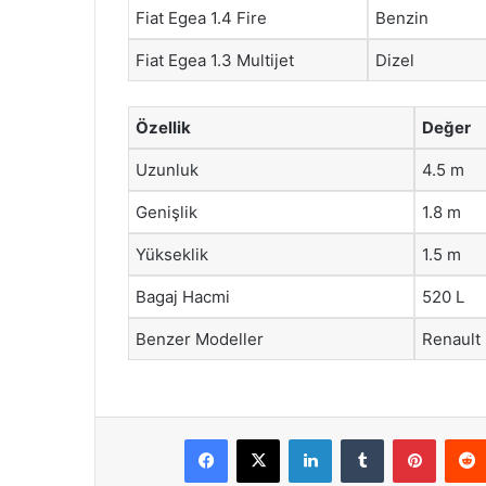
Fiat Egea 1.4 Fire
Benzin
Fiat Egea 1.3 Multijet
Dizel
Özellik
Değer
Uzunluk
4.5 m
Genişlik
1.8 m
Yükseklik
1.5 m
Bagaj Hacmi
520 L
Benzer Modeller
Renault
Facebook
X
LinkedIn
Tumblr
Pintere