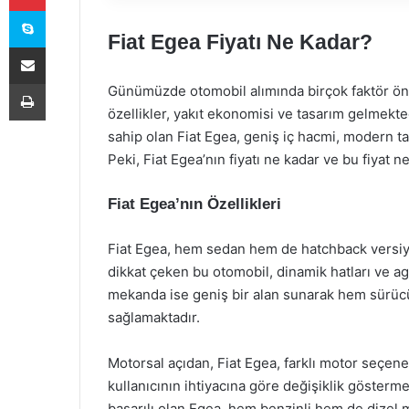
Skype
Fiat Egea Fiyatı Ne Kadar?
E-Posta ile paylaş
Yazdır
Günümüzde otomobil alımında birçok faktör önem
özellikler, yakıt ekonomisi ve tasarım gelmekte
sahip olan Fiat Egea, geniş iç hacmi, modern ta
Peki, Fiat Egea’nın fiyatı ne kadar ve bu fiyat n
Fiat Egea’nın Özellikleri
Fiat Egea, hem sedan hem de hatchback versiyonl
dikkat çeken bu otomobil, dinamik hatları ve 
mekanda ise geniş bir alan sunarak hem sürücü
sağlamaktadır.
Motorsal açıdan, Fiat Egea, farklı motor seçen
kullanıcının ihtiyacına göre değişiklik gösterm
başarılı olan Egea, hem benzinli hem de dizel 