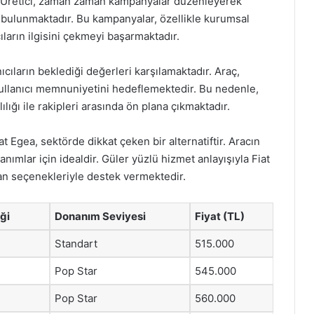
 Üretici, zaman zaman kampanyalar düzenleyerek
a bulunmaktadır. Bu kampanyalar, özellikle kurumsal
ıların ilgisini çekmeyi başarmaktadır.
nıcıların beklediği değerleri karşılamaktadır. Araç,
ullanıcı memnuniyetini hedeflemektedir. Bu nedenle,
lığı ile rakipleri arasında ön plana çıkmaktadır.
 Egea, sektörde dikkat çeken bir alternatiftir. Aracın
nımlar için idealdir. Güler yüzlü hizmet anlayışıyla Fiat
man seçenekleriyle destek vermektedir.
ği
Donanım Seviyesi
Fiyat (TL)
Standart
515.000
Pop Star
545.000
Pop Star
560.000