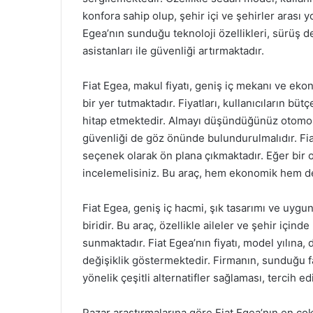
konfora sahip olup, şehir içi ve şehirler arası y
Egea’nın sunduğu teknoloji özellikleri, sürüş 
asistanları ile güvenliği artırmaktadır.
Fiat Egea, makul fiyatı, geniş iç mekanı ve ek
bir yer tutmaktadır. Fiyatları, kullanıcıların bü
hitap etmektedir. Almayı düşündüğünüz otomobil
güvenliği de göz önünde bulundurulmalıdır. Fia
seçenek olarak ön plana çıkmaktadır. Eğer bir
incelemelisiniz. Bu araç, hem ekonomik hem de 
Fiat Egea, geniş iç hacmi, şık tasarımı ve uygu
biridir. Bu araç, özellikle aileler ve şehir için
sunmaktadır. Fiat Egea’nın fiyatı, model yılın
değişiklik göstermektedir. Firmanın, sunduğu fark
yönelik çeşitli alternatifler sağlaması, tercih ed
Pazar araştırmalarına göre Fiat Egea’nın en çok