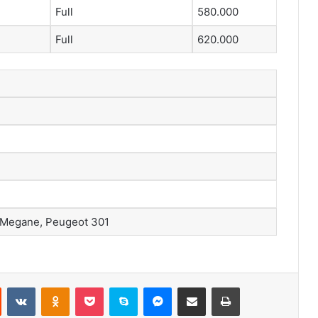
Full
580.000
Full
620.000
 Megane, Peugeot 301
st
Reddit
VKontakte
Odnoklassniki
Pocket
Skype
Messenger
E-Posta ile paylaş
Yazdır