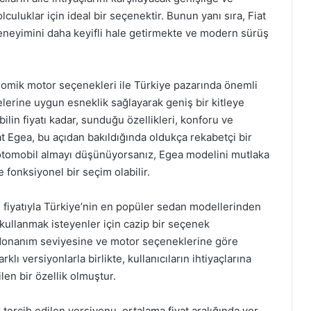
olculuklar için ideal bir seçenektir. Bunun yanı sıra, Fiat
deneyimini daha keyifli hale getirmekte ve modern sürüş
onomik motor seçenekleri ile Türkiye pazarında önemli
tçelerine uygun esneklik sağlayarak geniş bir kitleye
in fiyatı kadar, sunduğu özellikleri, konforu ve
t Egea, bu açıdan bakıldığında oldukça rekabetçi bir
 otomobil almayı düşünüyorsanız, Egea modelini mutlaka
fonksiyonel bir seçim olabilir.
n fiyatıyla Türkiye’nin en popüler sedan modellerinden
de kullanmak isteyenler için cazip bir seçenek
a, donanım seviyesine ve motor seçeneklerine göre
lı versiyonlarla birlikte, kullanıcıların ihtiyaçlarına
ilen bir özellik olmuştur.
 tercih edilen versiyonu, ortalama fiyat aralığında yer