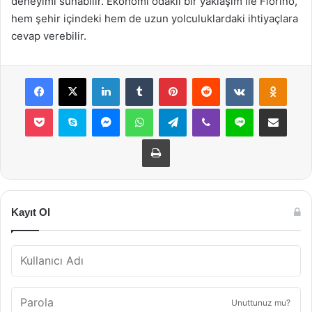
deneyimi sunabilir. Ekonomi odaklı bir yaklaşım ile Fiorino,
hem şehir içindeki hem de uzun yolculuklardaki ihtiyaçlara
cevap verebilir.
Facebook
X
LinkedIn
Tumblr
Pinterest
Reddit
VKontakte
Odnok
Pocket
Skype
Messenger
WhatsApp
Telegram
Viber
Line
E-Posta ile payla
Yazdır
Kayıt Ol
Unuttunuz mu?