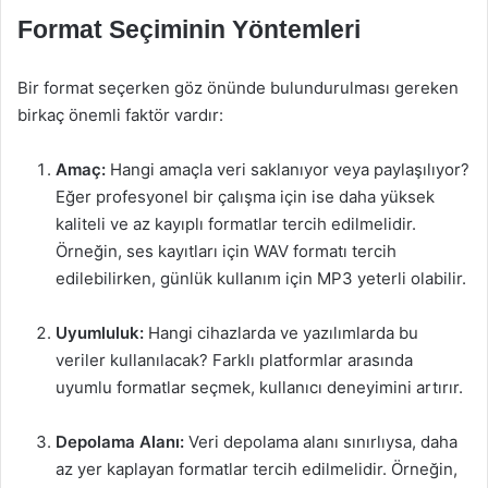
Format Seçiminin Yöntemleri
Bir format seçerken göz önünde bulundurulması gereken
birkaç önemli faktör vardır:
Amaç:
Hangi amaçla veri saklanıyor veya paylaşılıyor?
Eğer profesyonel bir çalışma için ise daha yüksek
kaliteli ve az kayıplı formatlar tercih edilmelidir.
Örneğin, ses kayıtları için WAV formatı tercih
edilebilirken, günlük kullanım için MP3 yeterli olabilir.
Uyumluluk:
Hangi cihazlarda ve yazılımlarda bu
veriler kullanılacak? Farklı platformlar arasında
uyumlu formatlar seçmek, kullanıcı deneyimini artırır.
Depolama Alanı:
Veri depolama alanı sınırlıysa, daha
az yer kaplayan formatlar tercih edilmelidir. Örneğin,