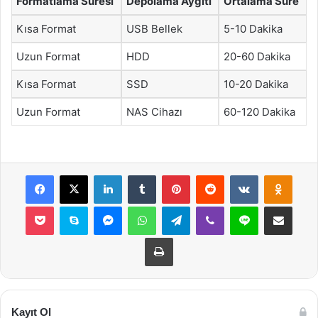
Formatlama Süresi
Depolama Aygıtı
Ortalama Süre
Kısa Format
USB Bellek
5-10 Dakika
Uzun Format
HDD
20-60 Dakika
Kısa Format
SSD
10-20 Dakika
Uzun Format
NAS Cihazı
60-120 Dakika
Facebook
X
LinkedIn
Tumblr
Pinterest
Reddit
VKontakte
Odnok
Pocket
Skype
Messenger
WhatsApp
Telegram
Viber
Line
E-Posta ile payla
Yazdır
Kayıt Ol