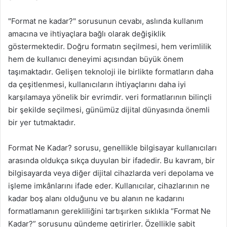
"Format ne kadar?" sorusunun cevabı, aslında kullanım
amacına ve ihtiyaçlara bağlı olarak değişiklik
göstermektedir. Doğru formatın seçilmesi, hem verimlilik
hem de kullanıcı deneyimi açısından büyük önem
taşımaktadır. Gelişen teknoloji ile birlikte formatların daha
da çeşitlenmesi, kullanıcıların ihtiyaçlarını daha iyi
karşılamaya yönelik bir evrimdir. veri formatlarının bilinçli
bir şekilde seçilmesi, günümüz dijital dünyasında önemli
bir yer tutmaktadır.
Format Ne Kadar? sorusu, genellikle bilgisayar kullanıcıları
arasında oldukça sıkça duyulan bir ifadedir. Bu kavram, bir
bilgisayarda veya diğer dijital cihazlarda veri depolama ve
işleme imkânlarını ifade eder. Kullanıcılar, cihazlarının ne
kadar boş alanı olduğunu ve bu alanın ne kadarını
formatlamanın gerekliliğini tartışırken sıklıkla “Format Ne
Kadar?” sorusunu gündeme getirirler. Özellikle sabit