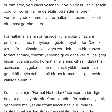
durumlarda, veri kaybı yaşanabilir ve bu da kullanıcılar için
ciddi bir sorun haline gelebilir. Bu nedenle, önemli
verilerin yedeklenmesi ve formatlama sırasında dikkatli
olunması gerekmektedir.
Formatlama işlemi sonrasında, kullanıcılar cihazlarının
performansında bir iyileşme gözlemleyebilirler. Özellikle,
uzun süre kullanılmayan veya veri dolu olan bir cihazın
formatlanması, cihazın yenilendiği ve daha verimli çalıştığı
hissini uyandırabilir. Formatlama işlemi, cihazın daha hızlı
açılmasına, uygulamaların daha hızlı yüklenmesine ve
genel itibarıyla daha stabil bir performans sergilemesine
katkıda bulunur.
Kullanıcılar için “Format Ne Kadar?” sorusunun bir diğer
boyutu da maliyetlerdir. Kendi kendine formatlama işlemi,
genellikle maliyet yaratmaz ancak bazı durumlarda
profesyonel yardım almak gerekebilir. Bu durumda,