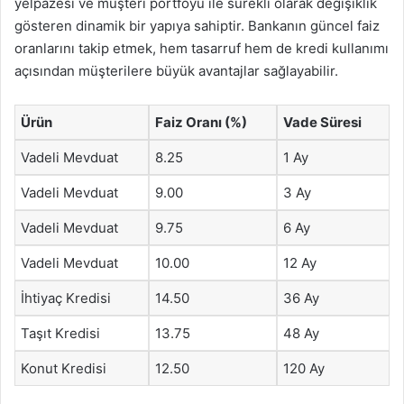
yelpazesi ve müşteri portföyü ile sürekli olarak değişiklik
gösteren dinamik bir yapıya sahiptir. Bankanın güncel faiz
oranlarını takip etmek, hem tasarruf hem de kredi kullanımı
açısından müşterilere büyük avantajlar sağlayabilir.
Ürün
Faiz Oranı (%)
Vade Süresi
Vadeli Mevduat
8.25
1 Ay
Vadeli Mevduat
9.00
3 Ay
Vadeli Mevduat
9.75
6 Ay
Vadeli Mevduat
10.00
12 Ay
İhtiyaç Kredisi
14.50
36 Ay
Taşıt Kredisi
13.75
48 Ay
Konut Kredisi
12.50
120 Ay