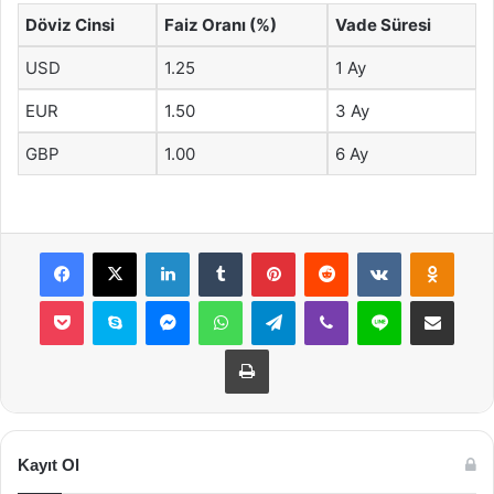
Döviz Cinsi
Faiz Oranı (%)
Vade Süresi
USD
1.25
1 Ay
EUR
1.50
3 Ay
GBP
1.00
6 Ay
Facebook
X
LinkedIn
Tumblr
Pinterest
Reddit
VKontakte
Odnok
Pocket
Skype
Messenger
WhatsApp
Telegram
Viber
Line
E-Posta ile payla
Yazdır
Kayıt Ol