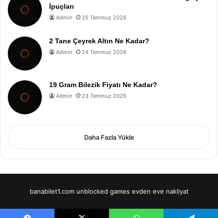
İpuçları
Admin
25 Temmuz 2026
2 Tane Çeyrek Altın Ne Kadar?
Admin
24 Temmuz 2026
19 Gram Bilezik Fiyatı Ne Kadar?
Admin
23 Temmuz 2026
Daha Fazla Yükle
banabilet1.com
unblocked games
evden eve nakliyat