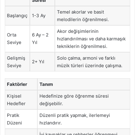
Süresi
Temel akorlar ve basit
Başlangıç
1-3 Ay
melodilerin öğrenilmesi.
Akor değişimlerinin
Orta
6 Ay – 2
hızlandırılması ve daha karmaşık
Seviye
Yıl
tekniklerin öğrenilmesi.
Gelişmiş
Solo çalma, armoni ve farklı
2+ Yıl
Seviye
müzik türleri üzerinde çalışma.
Faktörler
Tanım
Kişisel
Hedefinize göre öğrenme süresi
Hedefler
değişebilir.
Pratik
Düzenli pratik yapmak, ilerlemeyi
Düzeni
hızlandırır.
İyi kaynaklar ve rehberler öğrenmeyi