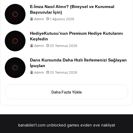
E-İmza Nasıl Alınır? (Bireysel ve Kurumsal
Başvurular İçin)
Admin
1 Ağustos 2026
HediyeKutusu’nun Premium Hediye Kutularını
Keşfedin
Admin
25 Temmuz 2026
Dans Kursunda Daha Hızlı İlerlemenizi Sağlayan
İpuçları
Admin
25 Temmuz 2026
Daha Fazla Yükle
banabilet1.com
unblocked games
evden eve nakliyat