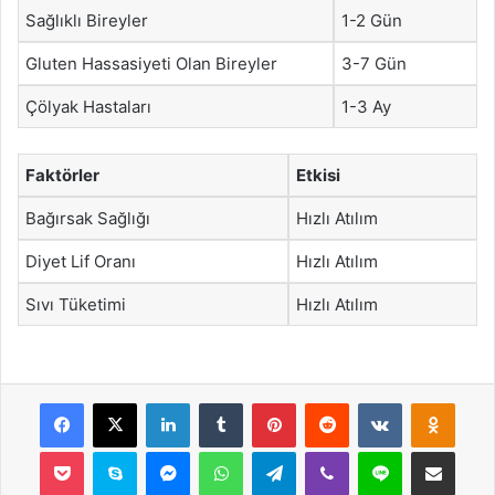
Sağlıklı Bireyler
1-2 Gün
Gluten Hassasiyeti Olan Bireyler
3-7 Gün
Çölyak Hastaları
1-3 Ay
Faktörler
Etkisi
Bağırsak Sağlığı
Hızlı Atılım
Diyet Lif Oranı
Hızlı Atılım
Sıvı Tüketimi
Hızlı Atılım
Facebook
X
LinkedIn
Tumblr
Pinterest
Reddit
VKontakte
Odnok
Pocket
Skype
Messenger
WhatsApp
Telegram
Viber
Line
E-Posta ile payla