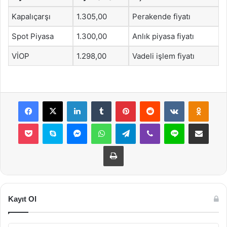
Kapalıçarşı
1.305,00
Perakende fiyatı
Spot Piyasa
1.300,00
Anlık piyasa fiyatı
VİOP
1.298,00
Vadeli işlem fiyatı
Facebook
X
LinkedIn
Tumblr
Pinterest
Reddit
VKontakte
Odnok
Pocket
Skype
Messenger
WhatsApp
Telegram
Viber
Line
E-Posta ile payla
Yazdır
Kayıt Ol