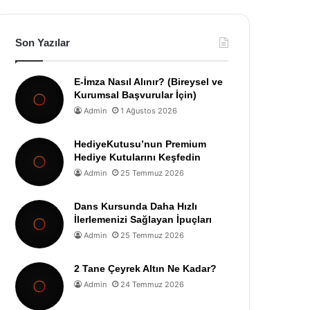
Son Yazılar
E-İmza Nasıl Alınır? (Bireysel ve
Kurumsal Başvurular İçin)
Admin
1 Ağustos 2026
HediyeKutusu’nun Premium
Hediye Kutularını Keşfedin
Admin
25 Temmuz 2026
Dans Kursunda Daha Hızlı
İlerlemenizi Sağlayan İpuçları
Admin
25 Temmuz 2026
2 Tane Çeyrek Altın Ne Kadar?
Admin
24 Temmuz 2026