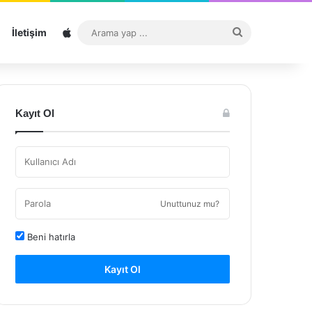
Sitemap
Arama
İletişim
yap
...
Kayıt Ol
Unuttunuz mu?
Beni hatırla
Kayıt Ol