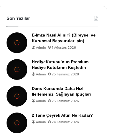
Son Yazılar
E-İmza Nasıl Alınır? (Bireysel ve
Kurumsal Başvurular İçin)
Admin
1 Ağustos 2026
HediyeKutusu’nun Premium
Hediye Kutularını Keşfedin
Admin
25 Temmuz 2026
Dans Kursunda Daha Hızlı
İlerlemenizi Sağlayan İpuçları
Admin
25 Temmuz 2026
2 Tane Çeyrek Altın Ne Kadar?
Admin
24 Temmuz 2026