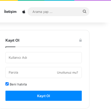
Sitemap
Arama
İletişim
yap
...
Kayıt Ol
Unuttunuz mu?
Beni hatırla
Kayıt Ol