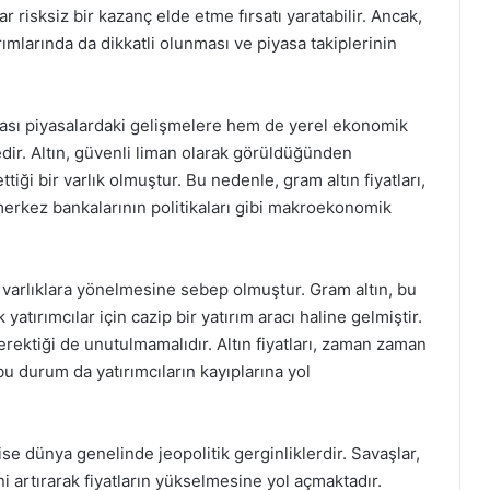
ar risksiz bir kazanç elde etme fırsatı yaratabilir. Ancak,
rımlarında da dikkatli olunması ve piyasa takiplerinin
rası piyasalardaki gelişmelere hem de yerel ekonomik
dir. Altın, güvenli liman olarak görüldüğünden
ttiği bir varlık olmuştur. Bu nedenle, gram altın fiyatları,
 merkez bankalarının politikaları gibi makroekonomik
el varlıklara yönelmesine sebep olmuştur. Gram altın, bu
tırımcılar için cazip bir yatırım aracı haline gelmiştir.
erektiği de unutulmamalıdır. Altın fiyatları, zaman zaman
u durum da yatırımcıların kayıplarına yol
 ise dünya genelinde jeopolitik gerginliklerdir. Savaşlar,
bini artırarak fiyatların yükselmesine yol açmaktadır.