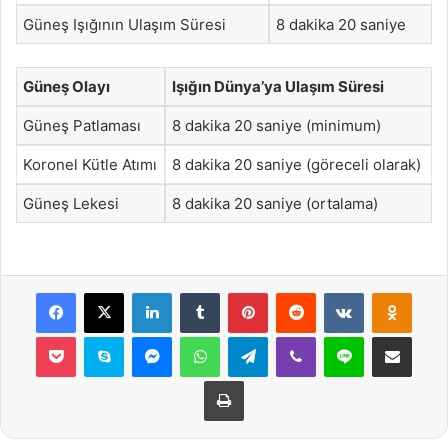
Güneş Işığının Ulaşım Süresi
8 dakika 20 saniye
Güneş Olayı
Işığın Dünya’ya Ulaşım Süresi
Güneş Patlaması
8 dakika 20 saniye (minimum)
Koronel Kütle Atımı
8 dakika 20 saniye (göreceli olarak)
Güneş Lekesi
8 dakika 20 saniye (ortalama)
Facebook
X
LinkedIn
Tumblr
Pinterest
Reddit
VKontakte
Odnok
Pocket
Skype
Messenger
WhatsApp
Telegram
Viber
Line
E-Posta ile payla
Yazdır