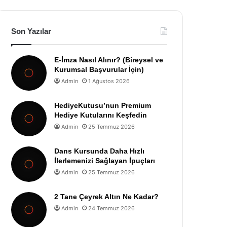
Son Yazılar
E-İmza Nasıl Alınır? (Bireysel ve
Kurumsal Başvurular İçin)
Admin
1 Ağustos 2026
HediyeKutusu’nun Premium
Hediye Kutularını Keşfedin
Admin
25 Temmuz 2026
Dans Kursunda Daha Hızlı
İlerlemenizi Sağlayan İpuçları
Admin
25 Temmuz 2026
2 Tane Çeyrek Altın Ne Kadar?
Admin
24 Temmuz 2026