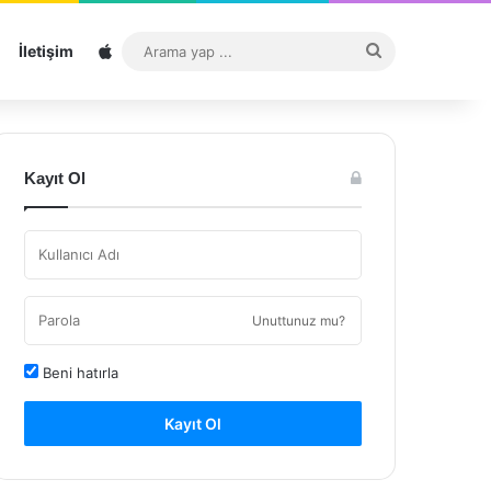
Sitemap
Arama
İletişim
yap
...
Kayıt Ol
Unuttunuz mu?
Beni hatırla
Kayıt Ol