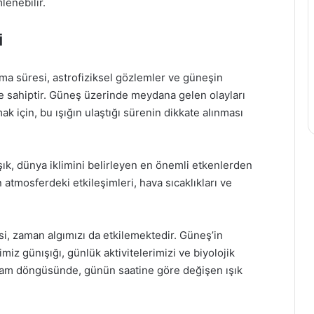
enebilir.
i
şma süresi, astrofiziksel gözlemler ve güneşin
me sahiptir. Güneş üzerinde meydana gelen olayları
k için, bu ışığın ulaştığı sürenin dikkate alınması
şık, dünya iklimini belirleyen en önemli etkenlerden
ın atmosferdeki etkileşimleri, hava sıcaklıkları ve
si, zaman algımızı da etkilemektedir. Güneş’in
miz günışığı, günlük aktivitelerimizi ve biyolojik
yaşam döngüsünde, günün saatine göre değişen ışık