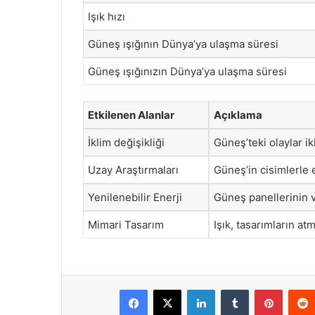
Işık hızı
Güneş ışığının Dünya’ya ulaşma süresi
Güneş ışığınızın Dünya’ya ulaşma süresi
Etkilenen Alanlar
Açıklama
İklim değişikliği
Güneş’teki olaylar ik
Uzay Araştırmaları
Güneş’in cisimlerle e
Yenilenebilir Enerji
Güneş panellerinin ve
Mimari Tasarım
Işık, tasarımların at
Facebook
X
LinkedIn
Tumblr
Pintere