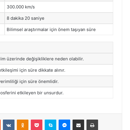
300.000 km/s
8 dakika 20 saniye
Bilimsel araştırmalar için önem taşıyan süre
lim üzerinde değişikliklere neden olabilir.
tkileşimi için süre dikkate alınır.
rimliliği için süre önemlidir.
mosferini etkileyen bir unsurdur.
st
Reddit
VKontakte
Odnoklassniki
Pocket
Skype
Messenger
E-Posta ile paylaş
Yazdır