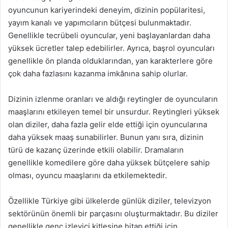
oyuncunun kariyerindeki deneyim, dizinin popülaritesi,
yayım kanalı ve yapımcıların bütçesi bulunmaktadır.
Genellikle tecrübeli oyuncular, yeni başlayanlardan daha
yüksek ücretler talep edebilirler. Ayrıca, başrol oyuncuları
genellikle ön planda olduklarından, yan karakterlere göre
çok daha fazlasını kazanma imkânına sahip olurlar.
Dizinin izlenme oranları ve aldığı reytingler de oyuncuların
maaşlarını etkileyen temel bir unsurdur. Reytingleri yüksek
olan diziler, daha fazla gelir elde ettiği için oyuncularına
daha yüksek maaş sunabilirler. Bunun yanı sıra, dizinin
türü de kazanç üzerinde etkili olabilir. Dramaların
genellikle komedilere göre daha yüksek bütçelere sahip
olması, oyuncu maaşlarını da etkilemektedir.
Özellikle Türkiye gibi ülkelerde günlük diziler, televizyon
sektörünün önemli bir parçasını oluşturmaktadır. Bu diziler
genellikle genç izleyici kitlesine hitap ettiği için,