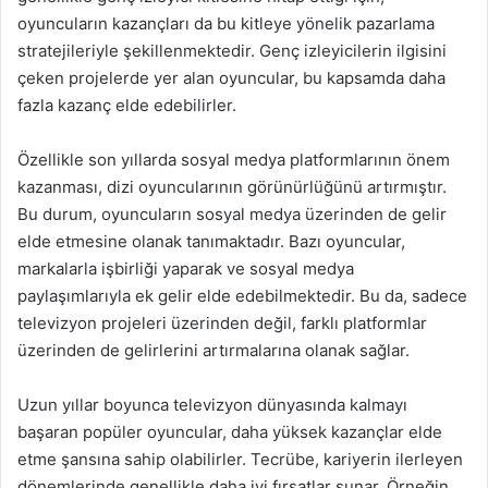
oyuncuların kazançları da bu kitleye yönelik pazarlama
stratejileriyle şekillenmektedir. Genç izleyicilerin ilgisini
çeken projelerde yer alan oyuncular, bu kapsamda daha
fazla kazanç elde edebilirler.
Özellikle son yıllarda sosyal medya platformlarının önem
kazanması, dizi oyuncularının görünürlüğünü artırmıştır.
Bu durum, oyuncuların sosyal medya üzerinden de gelir
elde etmesine olanak tanımaktadır. Bazı oyuncular,
markalarla işbirliği yaparak ve sosyal medya
paylaşımlarıyla ek gelir elde edebilmektedir. Bu da, sadece
televizyon projeleri üzerinden değil, farklı platformlar
üzerinden de gelirlerini artırmalarına olanak sağlar.
Uzun yıllar boyunca televizyon dünyasında kalmayı
başaran popüler oyuncular, daha yüksek kazançlar elde
etme şansına sahip olabilirler. Tecrübe, kariyerin ilerleyen
dönemlerinde genellikle daha iyi fırsatlar sunar. Örneğin,