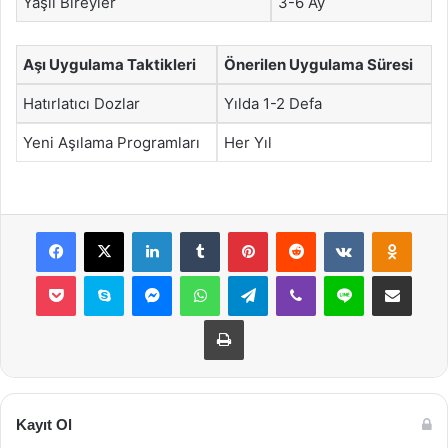
Yaşlı Bireyler
3-6 Ay
Aşı Uygulama Taktikleri
Önerilen Uygulama Süresi
Hatırlatıcı Dozlar
Yılda 1-2 Defa
Yeni Aşılama Programları
Her Yıl
Facebook
X
LinkedIn
Tumblr
Pinterest
Reddit
VKontakte
Odnok
Pocket
Skype
Messenger
WhatsApp
Telegram
Viber
Line
E-Posta ile payla
Yazdır
Kayıt Ol