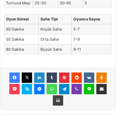
Turnuva Maçı
25-30
50-60
5
Oyun Süresi
Saha Tipi
Oyuncu Sayısı
60 Dakika
Küçük Saha
5-7
50 Dakika
Orta Saha
7-9
80 Dakika
Büyük Saha
9-11
Facebook
X
LinkedIn
Tumblr
Pinterest
Reddit
VKontakte
Odnok
Pocket
Skype
Messenger
WhatsApp
Telegram
Viber
Line
E-Posta ile payla
Yazdır