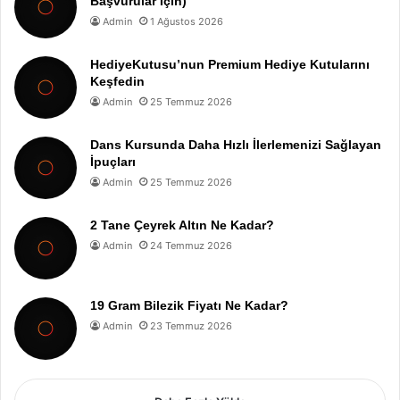
Başvurular İçin)
Admin
1 Ağustos 2026
HediyeKutusu’nun Premium Hediye Kutularını
Keşfedin
Admin
25 Temmuz 2026
Dans Kursunda Daha Hızlı İlerlemenizi Sağlayan
İpuçları
Admin
25 Temmuz 2026
2 Tane Çeyrek Altın Ne Kadar?
Admin
24 Temmuz 2026
19 Gram Bilezik Fiyatı Ne Kadar?
Admin
23 Temmuz 2026