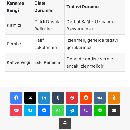
Kanama
Olası
Tedavi Durumu
Rengi
Durumlar
Ciddi Düşük
Derhal Sağlık Uzmanına
Kırmızı
Belirtileri
Başvurulmalı
Hafif
İzlenmeli, genelde tedavi
Pembe
Lekelenme
gerektirmez
Genelde endişe vermez,
Kahverengi
Eski Kanama
ancak izlenmelidir
Facebook
X
LinkedIn
Tumblr
Pinterest
Reddit
VKontakte
Odnok
Pocket
Skype
Messenger
WhatsApp
Telegram
Viber
Line
E-Posta ile payla
Yazdır