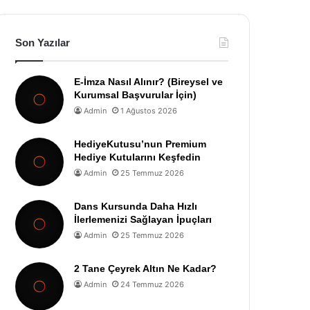
Son Yazılar
E-İmza Nasıl Alınır? (Bireysel ve
Kurumsal Başvurular İçin)
Admin
1 Ağustos 2026
HediyeKutusu’nun Premium
Hediye Kutularını Keşfedin
Admin
25 Temmuz 2026
Dans Kursunda Daha Hızlı
İlerlemenizi Sağlayan İpuçları
Admin
25 Temmuz 2026
2 Tane Çeyrek Altın Ne Kadar?
Admin
24 Temmuz 2026