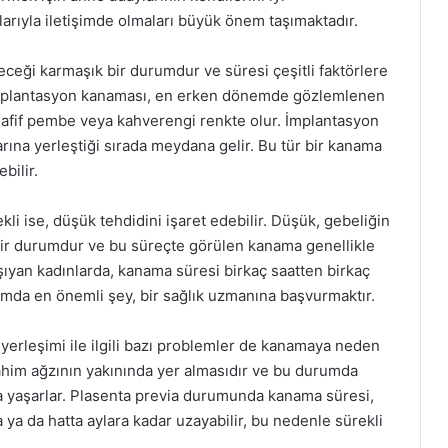
rıyla iletişimde olmaları büyük önem taşımaktadır.
eceği karmaşık bir durumdur ve süresi çeşitli faktörlere
, implantasyon kanaması, en erken dönemde gözlemlenen
hafif pembe veya kahverengi renkte olur. İmplantasyon
ına yerleştiği sırada meydana gelir. Bu tür bir kanama
bilir.
i ise, düşük tehdidini işaret edebilir. Düşük, gebeliğin
 bir durumdur ve bu süreçte görülen kanama genellikle
şıyan kadınlarda, kanama süresi birkaç saatten birkaç
umda en önemli şey, bir sağlık uzmanına başvurmaktır.
yerleşimi ile ilgili bazı problemler de kanamaya neden
rahim ağzının yakınında yer almasıdır ve bu durumda
a yaşarlar. Plasenta previa durumunda kanama süresi,
 ya da hatta aylara kadar uzayabilir, bu nedenle sürekli