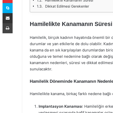
Hamilelikte Kanamanın Süresi
Skype
Dikkat Edilmesi Gerekenler
E-Posta ile paylaş
Hamilelikte Kanamanın Süresi
Yazdır
Hamilelik, birçok kadının hayatında önemli bir
durumlar ve yan etkilerle de dolu olabilir. Kadın
kanama da en sık karşılaşılan durumlardan birid
olduğuna ve temel nedenine bağlı olarak değişi
kanamanın nedenleri, süresi ve dikkat edilmesi
sunulacaktır.
Hamilelik Döneminde Kanamanın Nedenle
Hamilelikte kanama, birkaç farklı nedene bağlı 
Implantasyon Kanaması
: Hamileliğin er
yerleşmesi sırasında hafif kanamalar orta