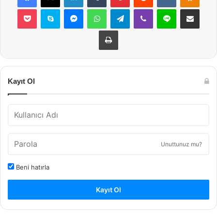
Pocket
Skype
Messenger
WhatsApp
Telegram
Viber
Line
E-Posta ile payla
Yazdır
Kayıt Ol
Unuttunuz mu?
Beni hatırla
Kayıt Ol