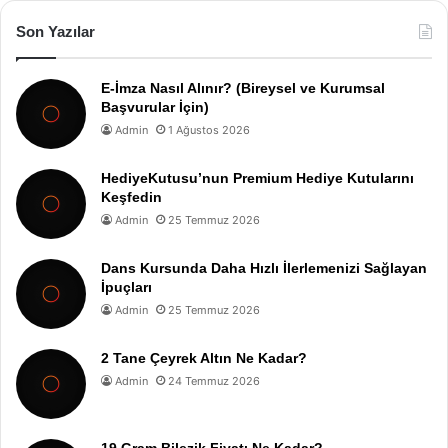
Son Yazılar
E-İmza Nasıl Alınır? (Bireysel ve Kurumsal
Başvurular İçin)
Admin
1 Ağustos 2026
HediyeKutusu’nun Premium Hediye Kutularını
Keşfedin
Admin
25 Temmuz 2026
Dans Kursunda Daha Hızlı İlerlemenizi Sağlayan
İpuçları
Admin
25 Temmuz 2026
2 Tane Çeyrek Altın Ne Kadar?
Admin
24 Temmuz 2026
19 Gram Bilezik Fiyatı Ne Kadar?