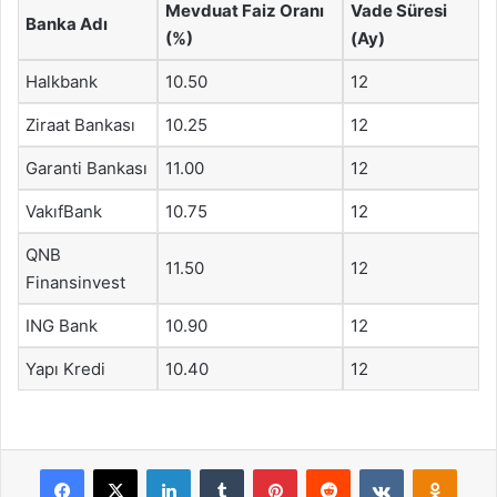
Mevduat Faiz Oranı
Vade Süresi
Banka Adı
(%)
(Ay)
Halkbank
10.50
12
Ziraat Bankası
10.25
12
Garanti Bankası
11.00
12
VakıfBank
10.75
12
QNB
11.50
12
Finansinvest
ING Bank
10.90
12
Yapı Kredi
10.40
12
Facebook
X
LinkedIn
Tumblr
Pinterest
Reddit
VKontakte
Odnok