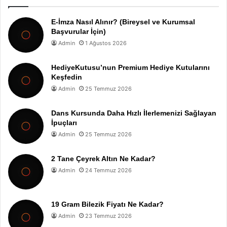
E-İmza Nasıl Alınır? (Bireysel ve Kurumsal
Başvurular İçin)
Admin
1 Ağustos 2026
HediyeKutusu’nun Premium Hediye Kutularını
Keşfedin
Admin
25 Temmuz 2026
Dans Kursunda Daha Hızlı İlerlemenizi Sağlayan
İpuçları
Admin
25 Temmuz 2026
2 Tane Çeyrek Altın Ne Kadar?
Admin
24 Temmuz 2026
19 Gram Bilezik Fiyatı Ne Kadar?
Admin
23 Temmuz 2026