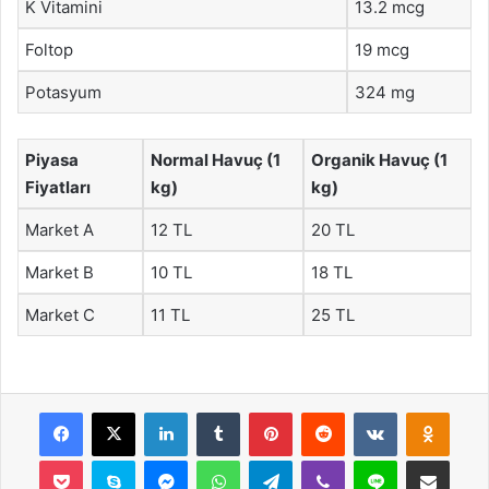
K Vitamini
13.2 mcg
Foltop
19 mcg
Potasyum
324 mg
Piyasa
Normal Havuç (1
Organik Havuç (1
Fiyatları
kg)
kg)
Market A
12 TL
20 TL
Market B
10 TL
18 TL
Market C
11 TL
25 TL
Facebook
X
LinkedIn
Tumblr
Pinterest
Reddit
VKontakte
Odnok
Pocket
Skype
Messenger
WhatsApp
Telegram
Viber
Line
E-Posta ile payla