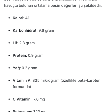
havuçta bulunan ortalama besin değerleri şu şekildedir:
Kalori:
41
Karbonhidrat:
9.6 gram
Lif:
2.8 gram
Protein:
0.9 gram
Yağ:
0.2 gram
Vitamin A:
835 mikrogram (özellikle beta-karoten
formunda)
C Vitamini:
7.6 mg
Potasyum:
320 mg