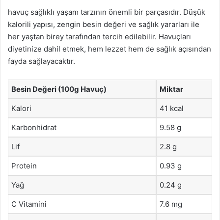
havuç sağlıklı yaşam tarzının önemli bir parçasıdır. Düşük
kalorili yapısı, zengin besin değeri ve sağlık yararları ile
her yaştan birey tarafından tercih edilebilir. Havuçları
diyetinize dahil etmek, hem lezzet hem de sağlık açısından
fayda sağlayacaktır.
Besin Değeri (100g Havuç)
Miktar
Kalori
41 kcal
Karbonhidrat
9.58 g
Lif
2.8 g
Protein
0.93 g
Yağ
0.24 g
C Vitamini
7.6 mg