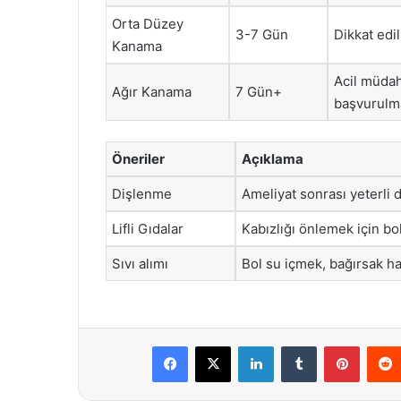
Orta Düzey
3-7 Gün
Dikkat edi
Kanama
Acil müdah
Ağır Kanama
7 Gün+
başvurulma
Öneriler
Açıklama
Dişlenme
Ameliyat sonrası yeterli 
Lifli Gıdalar
Kabızlığı önlemek için bol 
Sıvı alımı
Bol su içmek, bağırsak ha
Facebook
X
LinkedIn
Tumblr
Pintere