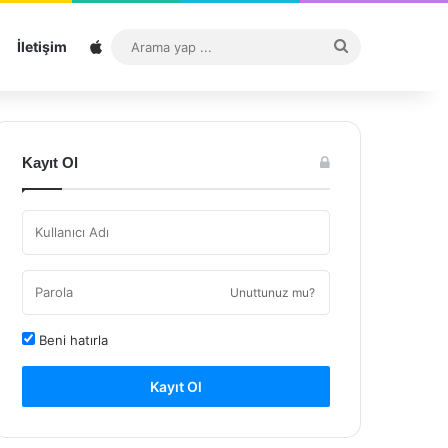
Sitemap
Arama
İletişim
yap
...
Kayıt Ol
Unuttunuz mu?
Beni hatırla
Kayıt Ol