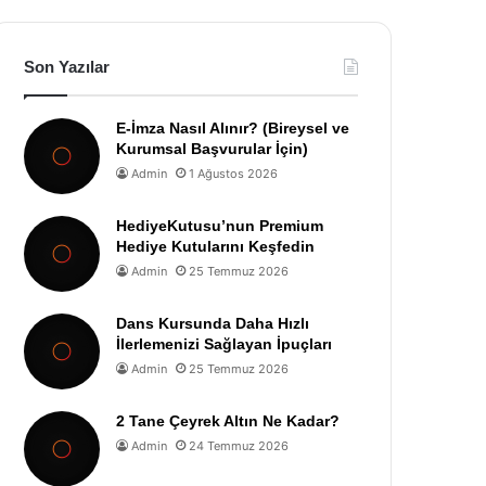
Son Yazılar
E-İmza Nasıl Alınır? (Bireysel ve
Kurumsal Başvurular İçin)
Admin
1 Ağustos 2026
HediyeKutusu’nun Premium
Hediye Kutularını Keşfedin
Admin
25 Temmuz 2026
Dans Kursunda Daha Hızlı
İlerlemenizi Sağlayan İpuçları
Admin
25 Temmuz 2026
2 Tane Çeyrek Altın Ne Kadar?
Admin
24 Temmuz 2026