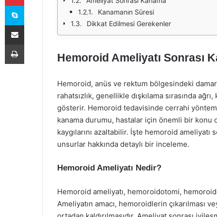
Ameliyat Sonrası Kanama
Skype
Kanamanın Süresi
Dikkat Edilmesi Gerekenler
E-Posta ile paylaş
Yazdır
Hemoroid Ameliyatı Sonrası K
Hemoroid, anüs ve rektum bölgesindeki damarlar
rahatsızlık, genellikle dışkılama sırasında ağrı, 
gösterir. Hemoroid tedavisinde cerrahi yöntemle
kanama durumu, hastalar için önemli bir konu olu
kaygılarını azaltabilir. İşte hemoroid ameliyat
unsurlar hakkında detaylı bir inceleme.
Hemoroid Ameliyatı Nedir?
Hemoroid ameliyatı, hemoroidotomi, hemoroidekto
Ameliyatın amacı, hemoroidlerin çıkarılması vey
ortadan kaldırılmasıdır. Ameliyat sonrası iyil