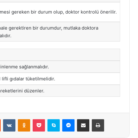
lmesi gereken bir durum olup, doktor kontrolü önerilir.
ale gerektiren bir durumdur, mutlaka doktora
lıdır.
dinlenme sağlanmalıdır.
lifli gıdalar tüketilmelidir.
reketlerini düzenler.
st
Reddit
VKontakte
Odnoklassniki
Pocket
Skype
Messenger
E-Posta ile paylaş
Yazdır