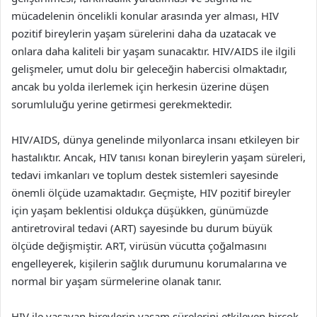
mücadelenin öncelikli konular arasında yer alması, HIV
pozitif bireylerin yaşam sürelerini daha da uzatacak ve
onlara daha kaliteli bir yaşam sunacaktır. HIV/AIDS ile ilgili
gelişmeler, umut dolu bir geleceğin habercisi olmaktadır,
ancak bu yolda ilerlemek için herkesin üzerine düşen
sorumluluğu yerine getirmesi gerekmektedir.
HIV/AIDS, dünya genelinde milyonlarca insanı etkileyen bir
hastalıktır. Ancak, HIV tanısı konan bireylerin yaşam süreleri,
tedavi imkanları ve toplum destek sistemleri sayesinde
önemli ölçüde uzamaktadır. Geçmişte, HIV pozitif bireyler
için yaşam beklentisi oldukça düşükken, günümüzde
antiretroviral tedavi (ART) sayesinde bu durum büyük
ölçüde değişmiştir. ART, virüsün vücutta çoğalmasını
engelleyerek, kişilerin sağlık durumunu korumalarına ve
normal bir yaşam sürmelerine olanak tanır.
HIV ile yaşayan bireylerin yaşam sürelerini etkileyen birçok