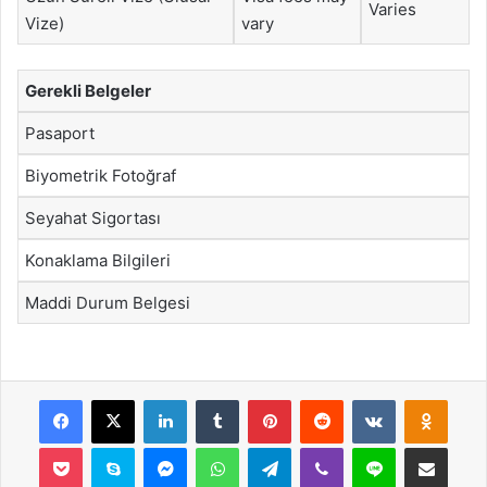
Varies
Vize)
vary
Gerekli Belgeler
Pasaport
Biyometrik Fotoğraf
Seyahat Sigortası
Konaklama Bilgileri
Maddi Durum Belgesi
Facebook
X
LinkedIn
Tumblr
Pinterest
Reddit
VKontakte
Odnok
Pocket
Skype
Messenger
WhatsApp
Telegram
Viber
Line
E-Posta ile payla