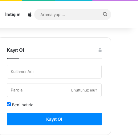
Sitemap
Arama
İletişim
yap
...
Kayıt Ol
Unuttunuz mu?
Beni hatırla
Kayıt Ol