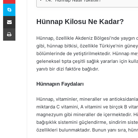
Skype
E-Posta ile paylaş
Hünnap Kilosu Ne Kadar?
Yazdır
Hünnap, özellikle Akdeniz Bölgesi’nde yaygın o
gibi, hünnap bitkisi, özellikle Türkiye’nin güne
bölümlerinde de yetiştirilmektedir. Hünnap meyv
geleneksel tıpta çeşitli sağlık yararları için k
yanıtı bir dizi faktöre bağlıdır.
Hünnapın Faydaları
Hünnap, vitaminler, mineraller ve antioksidanla
miktarda C vitamini, A vitamini ve birçok B vit
magnezyum gibi mineraller de içermektedir. Hü
bağışıklık sistemini güçlendirme, sindirim sis
özellikleri bulunmaktadır. Bunun yanı sıra, hünn