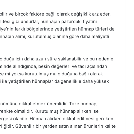
lir ve birçok faktöre bağlı olarak değişiklik arz eder.
litesi gibi unsurlar, hünnapın pazardaki fiyatını
iye’nin farklı bölgelerinde yetiştirilen hünnap türleri de
 hünnapın alımı, kurutulmuş olanına göre daha maliyetli
olduğu için daha uzun süre saklanabilir ve bu nedenle
inde alındığında, besin değerleri ve tadı açısından
n taze mi yoksa kurutulmuş mu olduğuna bağlı olarak
 ile yetiştirilen hünnaplar da genellikle daha yüksek
rünümüne dikkat etmek önemlidir. Taze hünnap,
renkte olmalıdır. Kurutulmuş hünnap alırken ise
rgesi olabilir. Hünnap alırken dikkat edilmesi gereken
liğidir. Güvenilir bir yerden satın alınan ürünlerin kalite