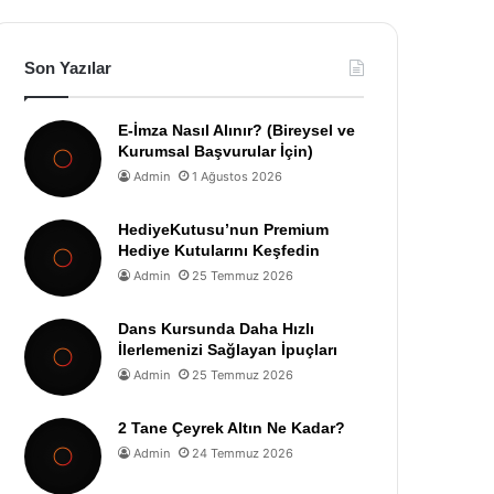
Son Yazılar
E-İmza Nasıl Alınır? (Bireysel ve
Kurumsal Başvurular İçin)
Admin
1 Ağustos 2026
HediyeKutusu’nun Premium
Hediye Kutularını Keşfedin
Admin
25 Temmuz 2026
Dans Kursunda Daha Hızlı
İlerlemenizi Sağlayan İpuçları
Admin
25 Temmuz 2026
2 Tane Çeyrek Altın Ne Kadar?
Admin
24 Temmuz 2026