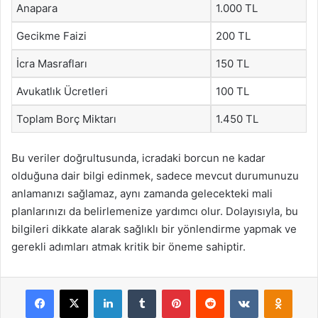
Anapara
1.000 TL
Gecikme Faizi
200 TL
İcra Masrafları
150 TL
Avukatlık Ücretleri
100 TL
Toplam Borç Miktarı
1.450 TL
Bu veriler doğrultusunda, icradaki borcun ne kadar
olduğuna dair bilgi edinmek, sadece mevcut durumunuzu
anlamanızı sağlamaz, aynı zamanda gelecekteki mali
planlarınızı da belirlemenize yardımcı olur. Dolayısıyla, bu
bilgileri dikkate alarak sağlıklı bir yönlendirme yapmak ve
gerekli adımları atmak kritik bir öneme sahiptir.
Facebook
X
LinkedIn
Tumblr
Pinterest
Reddit
VKontakte
Odnok