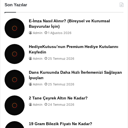
Son Yazılar
E-İmza Nasıl Alınır? (Bireysel ve Kurumsal
Başvurular İçin)
Admin
1 Ağustos 2026
HediyeKutusu’nun Premium Hediye Kutularını
Keşfedin
Admin
25 Temmuz 2026
Dans Kursunda Daha Hızlı İlerlemenizi Sağlayan
İpuçları
Admin
25 Temmuz 2026
2 Tane Çeyrek Altın Ne Kadar?
Admin
24 Temmuz 2026
19 Gram Bilezik Fiyatı Ne Kadar?