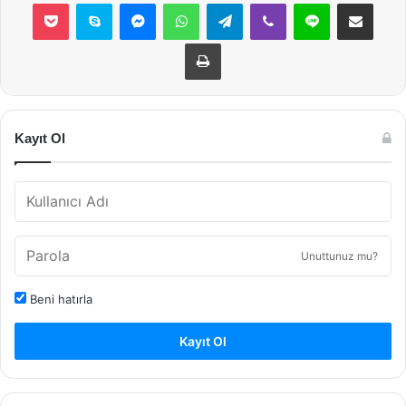
Pocket
Skype
Messenger
WhatsApp
Telegram
Viber
Line
E-Posta ile payla
Yazdır
Kayıt Ol
Unuttunuz mu?
Beni hatırla
Kayıt Ol